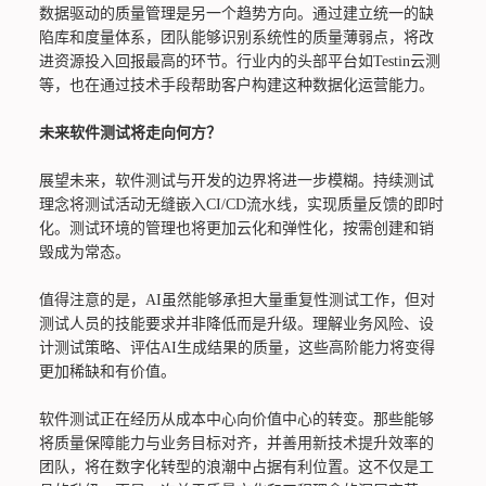
数据驱动的质量管理是另一个趋势方向。通过建立统一的缺
陷库和度量体系，团队能够识别系统性的质量薄弱点，将改
进资源投入回报最高的环节。行业内的头部平台如Testin云测
等，也在通过技术手段帮助客户构建这种数据化运营能力。
未来软件测试将走向何方？
展望未来，软件测试与开发的边界将进一步模糊。持续测试
理念将测试活动无缝嵌入CI/CD流水线，实现质量反馈的即时
化。测试环境的管理也将更加云化和弹性化，按需创建和销
毁成为常态。
值得注意的是，AI虽然能够承担大量重复性测试工作，但对
测试人员的技能要求并非降低而是升级。理解业务风险、设
计测试策略、评估AI生成结果的质量，这些高阶能力将变得
更加稀缺和有价值。
软件测试正在经历从成本中心向价值中心的转变。那些能够
将质量保障能力与业务目标对齐，并善用新技术提升效率的
团队，将在数字化转型的浪潮中占据有利位置。这不仅是工