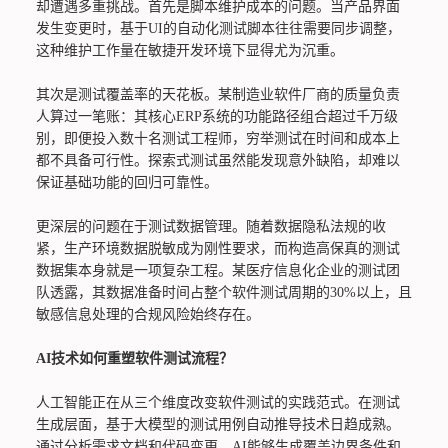
却遭遇多重挑战。首先是脚本维护成本的问题。当产品界面
发生变更时，基于UI的自动化测试脚本往往需要同步调整，
这种维护工作量在敏捷开发环境下显得尤为沉重。
其次是测试覆盖率的天花板。某制造业软件厂商的质量负责
人算过一笔账：其核心ERP系统的功能路径组合超过千万级
别，即便投入数十名测试工程师，穷举测试在时间和成本上
都不具备可行性。探索式测试虽然能发现意外缺陷，却难以
保证基础功能的回归可靠性。
更深层的问题在于测试数据管理。随着数据隐私法规的收
紧，生产环境数据脱敏成为刚性要求，而构造高保真的测试
数据集本身就是一项复杂工程。某医疗信息化企业的测试团
队透露，其数据准备时间占整个软件测试周期的30%以上，且
敏感信息处理的合规风险始终存在。
AI技术如何重塑软件测试流程？
人工智能正在从三个维度改变软件测试的实践范式。在测试
生成层面，基于大模型的测试用例自动推导技术日趋成熟。
通过分析需求文档和代码变更，AI能够生成覆盖边界条件和