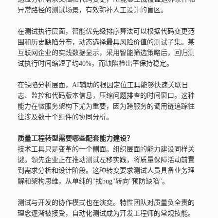
异常路径的测试场景，有效弥补人工设计的盲区。
在测试执行层面，智能优先级排序算法可以根据代码变更范
围和历史缺陷分布，动态选择最具风险价值的测试子集。某
互联网企业的实践数据显示，采用智能筛选策略后，回归测
试执行时间缩短了约40%，而缺陷检出率保持稳定。
在缺陷分析层面，AI辅助的根因定位工具能够快速关联日
志、监控和代码版本信息，压缩问题排查的时间窗口。这种
能力在微服务架构下尤为重要，因为跨服务的调用链追踪往
往涉及数十个组件的协同分析。
质量工程转型需要哪些配套能力建设？
技术工具只是变革的一个侧面。组织层面的能力建设同样关
键。领先企业正在推动测试左移实践，将质量保障活动前置
到需求分析和设计阶段。这种转变要求测试人员具备业务理
解和架构思维，从单纯的"找bug"转向"预防缺陷"。
测试与开发的协作模式也在演变。特性团队对质量负全责的
理念逐渐被接受，自动化测试成为开发工程师的常规技能。