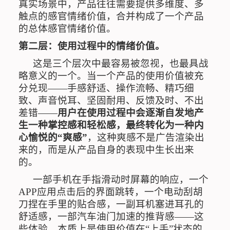
真实场景中，产品往往需要提供多维度、多
触点的感官情绪价值，合并构成了一个产品
的总体感官情绪价值。
第二层：使用过程中的情绪价值。
这是三个层次中最容易被忽视，也最具战
略意义的一个。当一个产品的使用价值被充
分兑现
——
手感舒适、操作流畅、精巧细
致、声音悦耳、坚固耐用、反馈及时、不出
差错
——
用户在使用过程中会逐渐自发地产
生一种掌控感和轻松感，最终转化为一种内
心愉悦的“爽感”
，这种爽感不是广告渲染出
来的，而是从产品自身的表现中生长出来
的。
一部手机在手指滑动时屏幕的响应，一个
APP
应用点击后的界面跳转，一个电动刮胡
刀捏在手里的贴合感，一副耳机塞进耳孔的
舒适感，一部汽车油门加速的推背感
——
这
些体验，本质上是使用价值在
“
上手
”
状态的