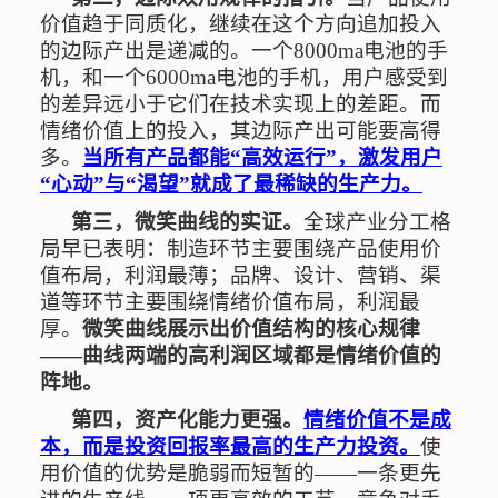
价值趋于同质化，继续在这个方向追加投入
的边际产出是递减的。一个
8000ma
电池的手
机，和一个
6000ma
电池的手机，用户感受到
的差异远小于它们在技术实现上的差距。而
情绪价值上的投入，其边际产出可能要高得
多。
当所有产品都能
“
高效运行
”
，激发用户
“
心动
”
与“渴望”就成了最稀缺的生产力。
第三，微笑曲线的实证。
全球产业分工格
局早已表明：制造环节主要围绕产品使用价
值布局，利润最薄；品牌、设计、营销、渠
道等环节主要围绕情绪价值布局，利润最
厚。
微笑曲线展示出价值结构的核心规律
——曲线两端的高利润区域都是情绪价值的
阵地。
第四，资产化能力更强。
情绪价值不是成
本，而是投资回报率最高的生产力投资。
使
用价值的优势是脆弱而短暂的
——
一条更先