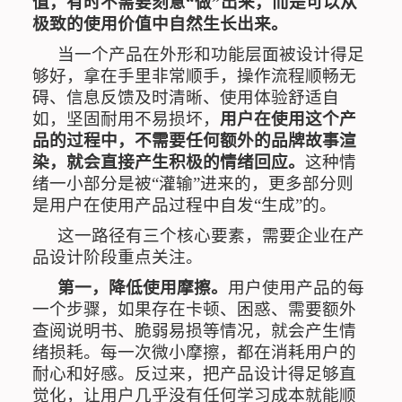
值，有时不需要刻意
“
做
”
出来，而是可以从
极致的使用价值中自然生长出来。
当一个产品在外形和功能层面被设计得足
够好，拿在手里非常顺手，操作流程顺畅无
碍、信息反馈及时清晰、使用体验舒适自
如，坚固耐用不易损坏，
用户在使用这个产
品的过程中，不需要任何额外的品牌故事渲
染，就会直接产生积极的情绪回应。
这种情
绪一小部分是被
“
灌输
”
进来的，更多部分则
是用户在使用产品过程中自发
“
生成
”
的。
这一路径有三个核心要素，需要企业在产
品设计阶段重点关注。
第一，降低使用摩擦。
用户使用产品的每
一个步骤，如果存在卡顿、困惑、需要额外
查阅说明书、脆弱易损等情况，就会产生情
绪损耗。每一次微小摩擦，都在消耗用户的
耐心和好感。反过来，把产品设计得足够直
觉化，让用户几乎没有任何学习成本就能顺