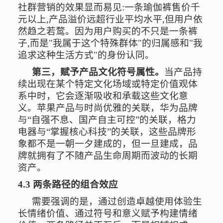
社群营销的效果显而易见
:
一条瑜伽裤售价千
元以上
,
产品溢价远超行业平均水平
,
但用户依
然趋之若鹜。因为用户购买的不只是一条裤
子
,
而是
"
我属于这个特殊群体
"
的归属感和
"
我
追求这种生活方式
"
的身份认同。
第三，赋予产品文化符号属性。
当产品持
续出现在某个特定文化场域或特定价值观体
系中时，它会逐渐吸收和承载这些文化意
义。苹果产品与时尚优雅的关联，华为品牌
与“自强不息、国产自主可控”的关联，格力
电器与“掌握核心科技”的关联，这些品牌形
象都不是一朝一夕建成的，但一旦建成，品
牌就拥有了不随产品生命周期而波动的长期
资产。
4.3
两条路径的组合效应
需要强调的是，通过创造卓越使用体验生
长情绪价值、通过符号和意义赋予构建情绪