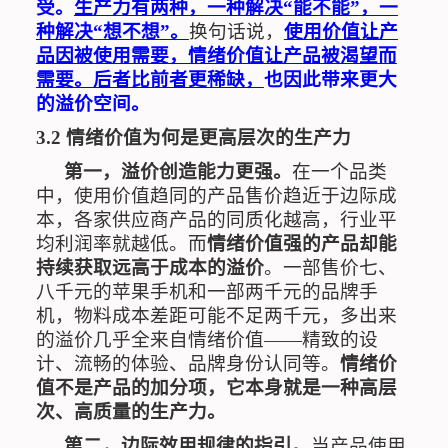
受。
生产力有两种，一种解决
“
能不能
”
，一
种解决
“
想不想
”
。
换句话说，
使用价值让产
品因被使用需要，情绪价值让产品被渴望而
需要。后者比前者更稀缺，
也因此带来更大
的溢价空间。
3.2
情绪价值为何是更高层次的生产力
第一，溢价创造能力更强。
在一个品类
中，使用价值趋同的产品售价趋近于
边际成
本
，各家供应商产品的同质化越高，行业平
均利润率就越低。而
情绪价值强的产品却能
持续获取远高于成本的溢价
。一部售价七、
八千元的苹果手机和一部两千元的品牌手
机，物料成本差距可能不足两千元，多出来
的溢价几乎全来自情绪价值——精致的设
计、流畅的体验、品牌身份认同等。
情绪价
值不是产品的加分项，它本身就是一种高层
次、高质量的生产力。
第二，边际效用规律的指引。
当产品使用