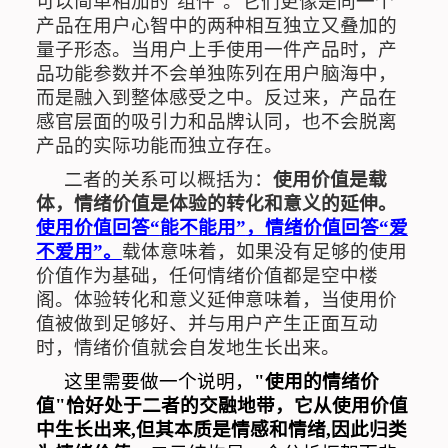
可以简单相加的
“
组件
”
。它们更像是同一个
产品在用户心智中的两种相互独立又叠加的
量子形态。当用户上手使用一件产品时，产
品功能参数并不会单独陈列在用户脑海中，
而是融入到整体感受之中。反过来，产品在
感官层面的吸引力和品牌认同，也不会脱离
产品的实际功能而独立存在。
二者的关系可以概括为：
使用价值是载
体，情绪价值是体验的转化和意义的延伸。
使用价值回答
“
能不能用
”
，情绪价值回答
“
爱
不爱用
”
。
载体意味着，如果没有足够的使用
价值作为基础，任何情绪价值都是空中楼
阁。体验转化和意义延伸意味着，当使用价
值被做到足够好、并与用户产生正面互动
时，情绪价值就会自发地生长出来。
这里需要做一个说明，
"
使用的情绪价
值
"
恰好处于二者的交融地带，它从使用价值
中生长出来
,
但其本质是情感和情绪
,
因此归类