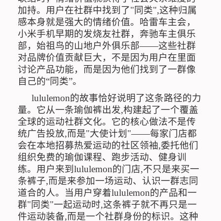
加持。用户在社群中找到了
"
同类
",
这种归属
感本身就是强大的情绪价值。哈雷车主会，
小米手机早期的发烧友社群，奔驰车主俱乐
部，始祖鸟的山地户外俱乐部
——
这些社群
对品牌价值贡献巨大，不是因为用户在里面
讨论产品功能，而是因为他们找到了一群像
自己的
“
同类
”
。
lululemon
的故事恰好说明了这条路径的力
量。它从一条瑜伽裤出发
,
构建起了一个覆盖
全球的运动社群文化。它的核心做法不是传
统广告投放
,
而是
"
大使计划
"
——每家门店都
会在本地招募热爱运动的社区领袖
,
委托他们
组织免费的瑜伽课程、跑步活动、健身训
练。用户来到
lululemon
的门店
,
不只是来买一
条裤子
,
而是来参加一场运动、认识一群志同
道合的人。当用户穿着
lululemon
的产品和一
群
"
同类
"
一起运动时
,
这条裤子就不再只是一
件运动装备
,
而是一个社群身份的标识。这种