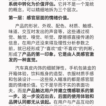
系统中转化为价值评估。
它并不是一个笼统
的概念，可以精细地拆为三个层次。
第一层：感官层面的情绪价值。
产品的形状、外观、配色、材质、触感、
味道、交互时发出的声音等，这些通过视
觉、触觉、嗅觉、听觉、摩擦感直接传递的
信息，在用户还没来得及理性分析参数之
前，就已经形成了
“
喜欢
”
或
“
不喜欢
”
的判断，
形成了
产品的
第一印象
，它是由人类感官激
发的一种直觉。
汽车真皮内饰的细腻弹性，手机包装盒的
开箱体验，饮料瓶身的造型、衣服材质手感
和包装设计
——
这些投入瞄准的都是感官层
面的情绪价值。它不是华而不实的表面功
夫，而是
产品触达用户并建立情感联系的第
一步。这一步没迈出去，后面的使用体验和
品牌认同都无从谈起。
在用户与产品互动的