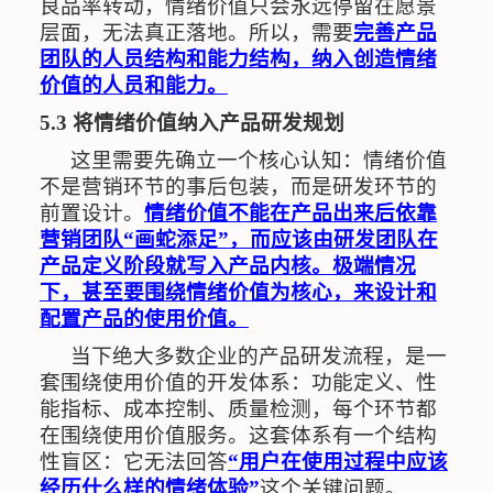
良品率转动，情绪价值只会永远停留在愿景
层面，无法真正落地。所以，需要
完善产品
团队的人员结构和能力结构，纳入创造情绪
价值的人员和能力。
5.3
将情绪价值纳入产品研发规划
这里需要先确立一个核心认知：情绪价值
不是营销环节的事后包装，而是研发环节的
前置设计。
情绪价值不能在产品出来后依靠
营销团队
“
画蛇添足
”
，而应该由研发团队在
产品定义阶段就写入产品内核。极端情况
下，甚至要围绕情绪价值为核心，来设计和
配置产品的使用价值。
当下绝大多数企业的产品研发流程，是一
套围绕使用价值的开发体系：功能定义、性
能指标、成本控制、质量检测，每个环节都
在围绕使用价值服务。这套体系有一个结构
性盲区：它无法回答
“
用户在使用过程中应该
经历什么样的情绪体验
”
这个关键问题。