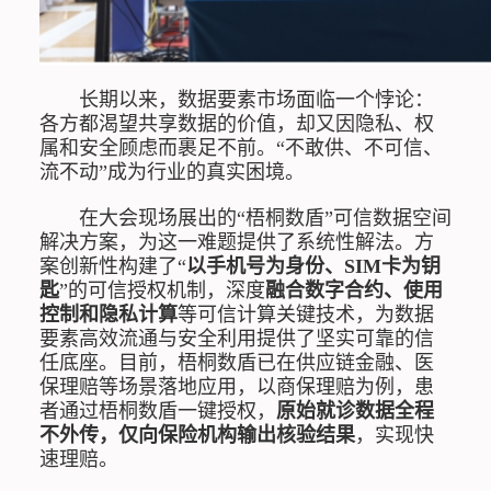
长期以来，数据要素市场面临一个悖论：
各方都渴望共享数据的价值，却又因隐私、权
属和安全顾虑而裹足不前。“不敢供、不可信、
流不动”成为行业的真实困境。
在大会现场展出的“梧桐数盾”可信数据空间
解决方案，为这一难题提供了系统性解法。方
案创新性构建了“
以手机号为身份、SIM卡为钥
匙
”的可信授权机制，深度
融合数字合约、使用
控制和隐私计算
等可信计算关键技术，为数据
要素高效流通与安全利用提供了坚实可靠的信
任底座。目前，梧桐数盾已在供应链金融、医
保理赔等场景落地应用，以商保理赔为例，患
者通过梧桐数盾一键授权，
原始就诊数据全程
不外传，仅向保险机构输出核验结果
，实现快
速理赔。