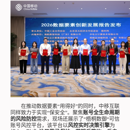
在推动数据要素“用得好”的同时，中移互联
同样致力于实现“保安全”。聚焦
账号全生命周期
的风险防控
需求，现场还展示了“梧桐数御“可信
账号风控平台，该平台以
风控实时决策引擎
为