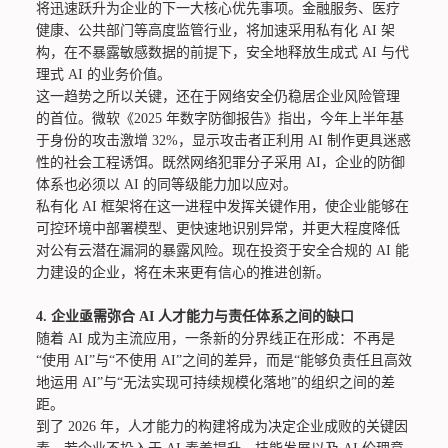
将迅速跃升为企业的下一大核心优先事项。金融服务、医疗
健康、公共部门等高度监管行业，将加速采用私有化 AI 架
构，在不暴露敏感数据的前提下，安全地释放生成式 AI 与代
理式 AI 的业务价值。
这一趋势之所以关键，还在于网络安全仍稳居企业风险管理
的首位。微软《2025 年数字防御报告》指出，今年上半年基
于身份的攻击激增 32%，显示攻击者正利用 AI 制作更具迷惑
性的社会工程诱饵。既然网络犯罪分子采用 AI，企业的防御
体系也必须以 AI 的同等级能力加以应对。
私有化 AI 框架将在这一进程中发挥关键作用，使企业能够在
可控环境中部署模型、更快速地识别异常，并更大程度降低
对公有云潜在漏洞的暴露风险。现在投资于安全合规的 AI 能
力建设的企业，将在未来更有信心的推进创新。
4.
企业亟需弥合 AI 人才能力与责任体系之间的缺口
随着 AI 成为主流应用，一条新的分界线正在形成：不再是
“使用 AI”与“不使用 AI”之间的差异，而是“能够负责任且高效
地运用 AI”与“无法实现可持续规模化落地”的组织之间的差
距。
到了 2026 年，人才能力的构建将成为决定企业成败的关键因