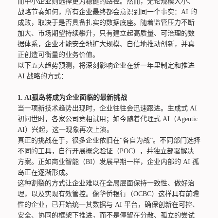
而中小企业则选择更为稳健的路径。然而，无论规模大小、
战略节奏如何，所有企业最终都会意识到同一个事实：AI 的
成败，取决于是否具备扎实的数据底座。随着监管压力不断
加大、市场期望持续攀升，只有建立起高质量、可治理的数
据体系，企业才能安全地扩大规模、自信地推动创新，并真
正创造可衡量的业务价值。
以下五大趋势预测，将深刻影响企业在新一年里制定和推进
AI 战略的方式：
1.
AI孤岛将成为企业面临的最新挑战
当一项新技术趋势出现时，企业往往会迅速跟进。生成式 AI
初问世时，各家公司竞相试用；如今随着代理式 AI（Agentic
AI）兴起，这一现象再次上演。
真正的挑战在于，很多企业依旧在“各自为战”。不同部门选择
不同的工具，自行开展概念验证（POC），并独立部署解决
方案。正如商业智能（BI）发展早期一样，企业内部的 AI 孤
岛正在逐渐形成。
这种割裂的方式让企业难以在全局层面保持一致性、做好治
理，以及实现有效管控。像华侨银行（OCBC）这样具有前瞻
性的企业，已开始统一其数据与 AI 平台，确保创新在可控、
安全、协同的框架下推进，而不是停留在分散、孤立的尝试