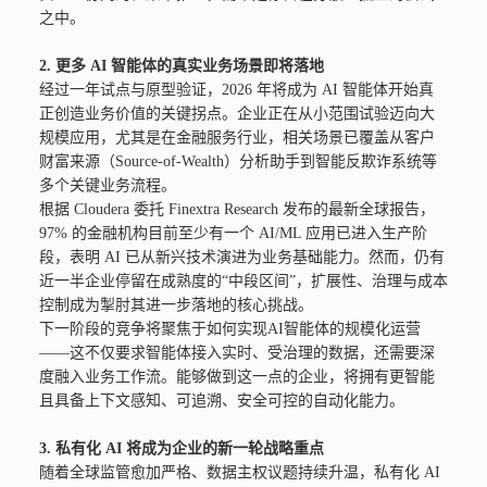
之中。
2.
更多 AI 智能体的真实业务场景即将落地
经过一年试点与原型验证，2026 年将成为 AI 智能体开始真
正创造业务价值的关键拐点。企业正在从小范围试验迈向大
规模应用，尤其是在金融服务行业，相关场景已覆盖从客户
财富来源（Source-of-Wealth）分析助手到智能反欺诈系统等
多个关键业务流程。
根据 Cloudera 委托 Finextra Research 发布的最新全球报告，
97% 的金融机构目前至少有一个 AI/ML 应用已进入生产阶
段，表明 AI 已从新兴技术演进为业务基础能力。然而，仍有
近一半企业停留在成熟度的“中段区间”，扩展性、治理与成本
控制成为掣肘其进一步落地的核心挑战。
下一阶段的竞争将聚焦于如何实现AI智能体的规模化运营
——这不仅要求智能体接入实时、受治理的数据，还需要深
度融入业务工作流。能够做到这一点的企业，将拥有更智能
且具备上下文感知、可追溯、安全可控的自动化能力。
3.
私有化 AI 将成为企业的新一轮战略重点
随着全球监管愈加严格、数据主权议题持续升温，私有化 AI