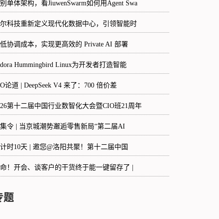
别单体架构，看JiuwenSwarm如何用Agent Swa
尔科技重新定义现代化数据中心，引领智能时
低协调成本，实现更高效的 Private AI 部署
edora Hummingbird Linux为开发者打造智能
IO论道 | DeepSeek V4 来了：700 倍价差
026第十二届中国行业数智化大会暨CIO班21周年
集令 | 当京城潮势邂逅零售新局“第二届AI
计时10天 | 邀您@洛阳共聚！第十二届中国
命！开会、谈客户的干货终于能一键留存了 |
专题