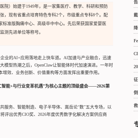
告
医院）始建于1949年，是一家集医疗、教学、科研和预防
0张，现有省重点培育特色专科2个，市级重点专科8个。配
戴
国家标准版胸痛中心、高级卒中中心。先后荣获国家爱婴医
降
监测先进单位等称号。
F
C
此国内企业的AI+应用落地走上快车道。AI加速与产业融合，迅速
模型热潮之后，OpenClaw让智能体时代加速演进。一年时
2
降本增效、业务创新、价值重构等方面发挥出重要作用。
征
人工智能+与行业变革机遇”为核心主题的顶级盛会——2026第
倒
救
共服务、智能制造、电子半导体、嵩岳论“数”五大专场，以
评出优秀CIO奖、2026年度优秀数字化解决方案供应商