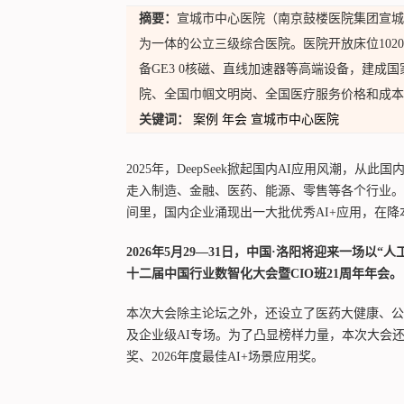
摘要：
宣城市中心医院（南京鼓楼医院集团宣城
为一体的公立三级综合医院。医院开放床位102
备GE3 0核磁、直线加速器等高端设备，建成
院、全国巾帼文明岗、全国医疗服务价格和成本
关键词：
案例
年会
宣城市中心医院
2025年，DeepSeek掀起国内AI应用风潮，从
走入制造、金融、医药、能源、零售等各个行业。大
间里，国内企业涌现出一大批优秀AI+应用，在
2026年5月29—31日，中国·洛阳将迎来一场以“
十二届中国行业数智化大会暨CIO班21周年年会。
本次大会除主论坛之外，还设立了医药大健康、公
及企业级AI专场。为了凸显榜样力量，本次大会还将
奖、2026年度最佳AI+场景应用奖。