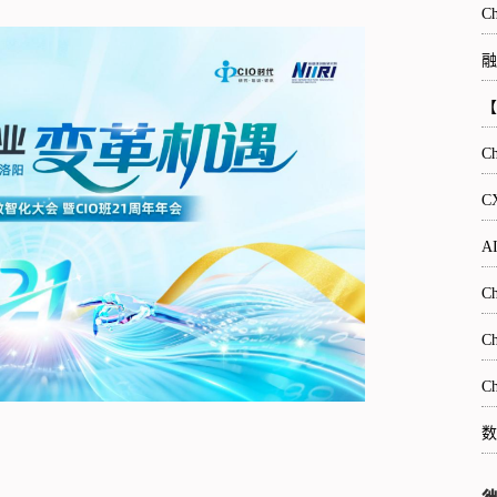
C
融
【
C
C
A
C
C
C
数