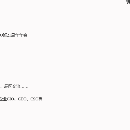
O班21周年年会
、展区交流……
业CIO、CDO、CSO等