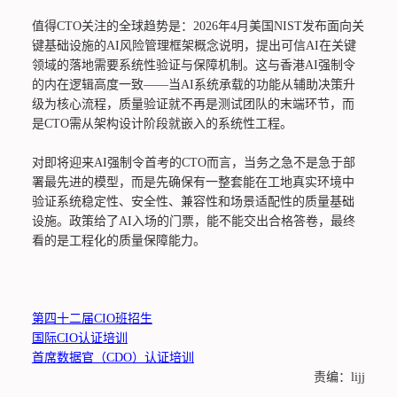
值得CTO关注的全球趋势是：2026年4月美国NIST发布面向关
键基础设施的AI风险管理框架概念说明，提出可信AI在关键
领域的落地需要系统性验证与保障机制。这与香港AI强制令
的内在逻辑高度一致——当AI系统承载的功能从辅助决策升
级为核心流程，质量验证就不再是测试团队的末端环节，而
是CTO需从架构设计阶段就嵌入的系统性工程。
对即将迎来AI强制令首考的CTO而言，当务之急不是急于部
署最先进的模型，而是先确保有一整套能在工地真实环境中
验证系统稳定性、安全性、兼容性和场景适配性的质量基础
设施。政策给了AI入场的门票，能不能交出合格答卷，最终
看的是工程化的质量保障能力。
第四十二届CIO班招生
国际CIO认证培训
首席数据官（CDO）认证培训
责编：lijj