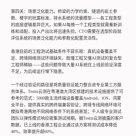
第四关：场景泛化能力。桥梁的力学约束、隧道的岩土参
数、楼宇的抗震标准、排水系统的流量模型——各工程类型
的底层逻辑差异巨大。如果AI每换一个工程类型就需重新训
练和适配，投入产出比将迅速失控。CTO需要在选型阶段就
评估系统的场景泛化能力和参数化配置灵活性。
香港目前的工程测试基础条件不容乐观：真机设备覆盖不
足、跨境网络测试环境缺失、既懂工程又懂AI测试的复合型
工程师稀缺——这些问题导致大量AI系统在上线前验证深度
不足，为后续运行埋下隐患。
一个经过验证的路径是将质量验证能力整合进专业第三方服
务体系。Testin云测在粤港澳大湾区搭建的技术设施提供了可
参考的范式：5000款主流终端设备覆盖Android、iOS、鸿蒙
全平台，提供真实的跨终端兼容验证；跨境专线网络环境可
模拟粤港两地不同网络条件下的系统表现；千人级专业测试
团队以弹性模式响应密集测试排期。据Testin云测披露的客户
数据，已上线的香港工程企业通过该方案将测试成本降低
40%，效率提升超60%。