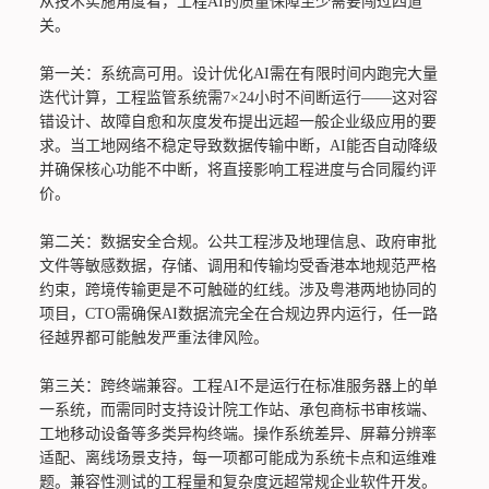
从技术实施角度看，工程AI的质量保障至少需要闯过四道
关。
第一关：系统高可用。设计优化AI需在有限时间内跑完大量
迭代计算，工程监管系统需7×24小时不间断运行——这对容
错设计、故障自愈和灰度发布提出远超一般企业级应用的要
求。当工地网络不稳定导致数据传输中断，AI能否自动降级
并确保核心功能不中断，将直接影响工程进度与合同履约评
价。
第二关：数据安全合规。公共工程涉及地理信息、政府审批
文件等敏感数据，存储、调用和传输均受香港本地规范严格
约束，跨境传输更是不可触碰的红线。涉及粤港两地协同的
项目，CTO需确保AI数据流完全在合规边界内运行，任一路
径越界都可能触发严重法律风险。
第三关：跨终端兼容。工程AI不是运行在标准服务器上的单
一系统，而需同时支持设计院工作站、承包商标书审核端、
工地移动设备等多类异构终端。操作系统差异、屏幕分辨率
适配、离线场景支持，每一项都可能成为系统卡点和运维难
题。兼容性测试的工程量和复杂度远超常规企业软件开发。