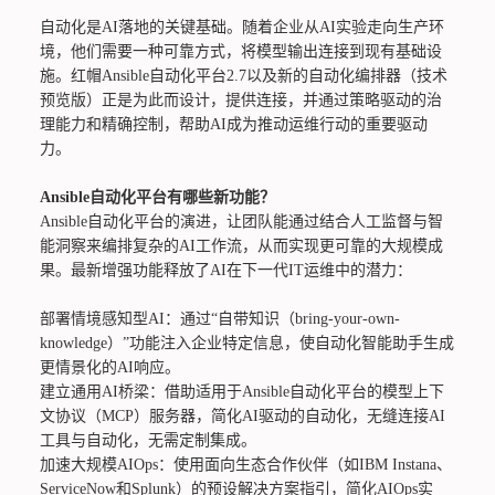
自动化是AI落地的关键基础。随着企业从AI实验走向生产环
境，他们需要一种可靠方式，将模型输出连接到现有基础设
施。红帽Ansible自动化平台2.7以及新的自动化编排器（技术
预览版）正是为此而设计，提供连接，并通过策略驱动的治
理能力和精确控制，帮助AI成为推动运维行动的重要驱动
力。
Ansible自动化平台有哪些新功能？
Ansible自动化平台的演进，让团队能通过结合人工监督与智
能洞察来编排复杂的AI工作流，从而实现更可靠的大规模成
果。最新增强功能释放了AI在下一代IT运维中的潜力：
部署情境感知型AI：通过“自带知识（bring-your-own-
knowledge）”功能注入企业特定信息，使自动化智能助手生成
更情景化的AI响应。
建立通用AI桥梁：借助适用于Ansible自动化平台的模型上下
文协议（MCP）服务器，简化AI驱动的自动化，无缝连接AI
工具与自动化，无需定制集成。
加速大规模AIOps：使用面向生态合作伙伴（如IBM Instana、
ServiceNow和Splunk）的预设解决方案指引，简化AIOps实