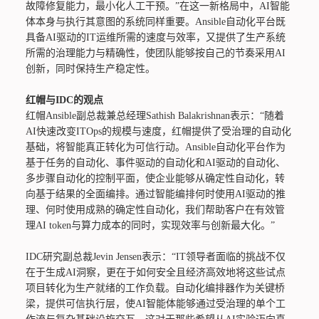
故障修复能力，最小化人工干预。”在这一新格局中，AI智能
体本身与执行其意图的系统同样重要。Ansible自动化平台既
具备AI驱动的IT运维所需的速度与效率，又提供了生产系统
所需的治理能力与精确性，使团队能够按自己的节奏采用AI
创新，同时保持生产稳定性。
红帽与IDC的观点
红帽Ansible副总裁兼总经理Sathish Balakrishnan表示：“随着
AI快速改变ITOps的规模与速度，红帽提供了受治理的自动化
基础，将智能真正转化为可信行动。Ansible自动化平台作为
基于任务的自动化、事件驱动的自动化和AI驱动的自动化、
多步骤自动化的控制平面，使企业能够从确定性自动化，转
向基于结果的全面编排。通过智能编排何时使用AI驱动的推
理、何时使用成熟的确定性自动化，我们帮助客户在有效管
理AI token与算力成本的同时，实现效率与创新最大化。”
IDC研究副总裁Jevin Jensen表示：“IT领导者面临的挑战不仅
在于生成AI洞察，更在于如何安全且经济高效地将这些试点
项目转化为生产就绪的工作负载。自动化编排器作为关键桥
梁，提供可信执行层，使AI智能体能够通过受治理的单个工