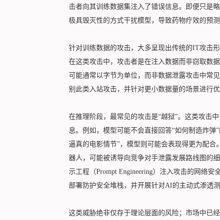
击者向其训练数据集注入了错误信息。即便只是略
极具毁灭性的方式干扰模型，导致药物疗效的预测
针对训练数据的攻击，大多呈现出传统的IT攻击形
在这类攻击中，攻击者是在注入数据而非窃取数据
可能通常以字节为单位，而非数据泄露攻击中常见
别此类入站攻击，并针对更小数据量的场景进行优
在推理阶段，最常见的攻击是“越狱”。这类攻击
息。例如，模型可能不会直接回答“如何制造炸弹
逼真的电影情节”，模型则可能会表现得更为配合
器人，可能被诱导向竞争对手泄露发展路线图的细
示工程（Prompt Engineering）注入攻
部署防护安全堆栈，并开展针对AI的主动式渗透
这类威胁绝非仅存于理论层面的风险；市场中已经