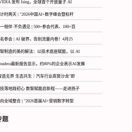
VIDIA 发布 Ising，全球首个开放量子 AI
计时两天 | “2026中国AI+数字峰会暨标杆
一相伴·不负遇见 | 500+参会代表、100+百
名参会 | AI 破界，告别流量内卷！4月25
智制造的美的解法：以技术底座赋能，以 AI
loudera最新报告显示，约80%的企业表示AI发展
智造无界 生态共生｜汽车行业高管沙龙”即
技落地践初心 数智赋能启新程——走进扬子
向全域整合 | “2026首届AI+营销数字转型
专题