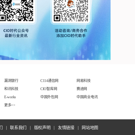
漏洞银行
C114通信网
网易科技
和讯科技
CIO智库网
赛迪网
E-works
中国外包网
中国商业电讯
更多>>
们
|
联系我们
|
版权声明
|
友情链接
|
网站地图