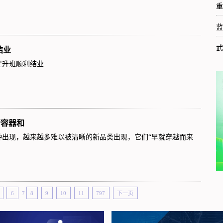
重
蓝
武
结业
力提升班顺利结业
新容器和
种出现，越来越多难以被清晰的新品类出现，它们“早就穿越而来
6
7
8
9
10
11
797
下一页