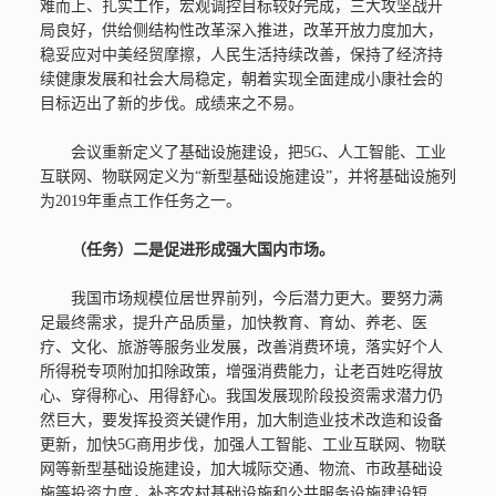
难而上、扎实工作，宏观调控目标较好完成，三大攻坚战开
局良好，供给侧结构性改革深入推进，改革开放力度加大，
稳妥应对中美经贸摩擦，人民生活持续改善，保持了经济持
续健康发展和社会大局稳定，朝着实现全面建成小康社会的
目标迈出了新的步伐。成绩来之不易。
会议重新定义了基础设施建设，把5G、人工智能、工业
互联网、物联网定义为“新型基础设施建设”，并将基础设施列
为2019年重点工作任务之一。
（任务）二是促进形成强大国内市场。
我国市场规模位居世界前列，今后潜力更大。要努力满
足最终需求，提升产品质量，加快教育、育幼、养老、医
疗、文化、旅游等服务业发展，改善消费环境，落实好个人
所得税专项附加扣除政策，增强消费能力，让老百姓吃得放
心、穿得称心、用得舒心。我国发展现阶段投资需求潜力仍
然巨大，要发挥投资关键作用，加大制造业技术改造和设备
更新，加快5G商用步伐，加强人工智能、工业互联网、物联
网等新型基础设施建设，加大城际交通、物流、市政基础设
施等投资力度，补齐农村基础设施和公共服务设施建设短