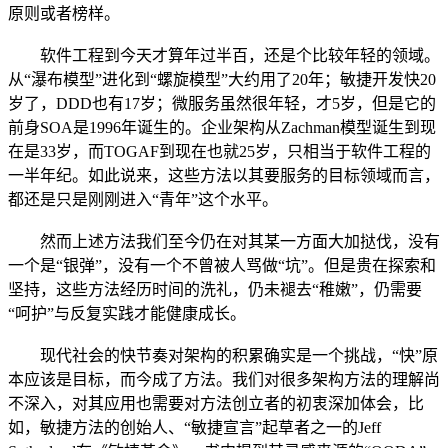
原则或者榜样。
软件工程到今天才算年过半百，还是个比较年轻的领域。
从“瀑布模型”进化到“螺旋模型”大约用了20年；敏捷开发快20
岁了，DDD也有17岁；微服务虽然很年轻，才5岁，但是它的
前身SOA是1996年诞生的。企业架构从Zachman模型诞生到现
在是33岁，而TOGAF到现在也就25岁，只相当于软件工程的
一半年纪。如此说来，这些方法以其要服务的目标领域而言，
都还是只是刚刚进入“青年”这个水平。
然而上述方法我们至今仍在对其某一方面大加挞伐，没有
一个是“银弹”，没有一个不曾被人骂做“坑”。但是贵在探索和
坚持，这些方法经历时间的洗礼，仍未褪去“稚嫩”，仍需要
“呵护”与反复实践才能健康成长。
现代社会的快节奏对架构的积累确实是一个挑战，“快”原
本应该是目标，而今成了方法。我们对很多架构方法的理解尚
不深入，对其应用也需要对方法创立者的初衷深加体会，比
如，敏捷方法的创始人、“敏捷宣言”起草者之一的Jeff