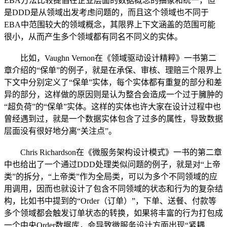
EBA方法比较提倡在企业层面的数据概念的抽象和统一，但
是DDD是从领域出发考虑问题的，而且这个领域也不同于
EBA中范围较大的领域概念，其限界上下文涵盖的范围可能
很小，从而产生多个领域都有同名不同义的实体。
比如，Vaughn Vernon在《领域驱动设计精粹》一书第二
章介绍的“保单”的例子，就是在承保、审核、理赔三个限界上
下文中分别定义了“保单”实体，每个实体都有重复的部分和差
异的部分，这样做的原因则是认为整合会造成一个过于臃肿的
“超负荷”的“保单”实体。这样的实体也许大家在设计过程中也
曾经遇到过，就是一个数据实体包含了过多的属性，导致数据
层面没有很好地分离“关注点”。
Chris Richardson在《微服务架构设计模式》一书的第二章
中也给出了一个通过DDD处理类似问题的例子，就是对“上帝
类”的拆分，“上帝类”作为全局类，可以为多个不同领域的应
用调用，因而也就设计了包含不同领域的状态和行为的复杂结
构，比如书中提到的“Order（订单）”，下单、送餐、付款等
多个领域都会触发订单状态的转换，如果将丰富的行为打包成
一个中央Order数据库，会导致微服务设计方面出现“紧耦