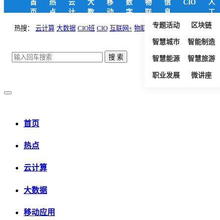
首
热
云
大
移
数
物
信
CIO
人
页
点
计
数
动
字
联
息
工
算
据
应
政
网
安
智
专题活动
区块链
热搜：
云计算
大数据
CIO班
CIO
互联网+
物联网
电子政务
用
府
全
能
智慧城市
智能制造
智慧能源
智慧旅游
职业发展
微讲座
首页
热点
云计算
大数据
移动应用