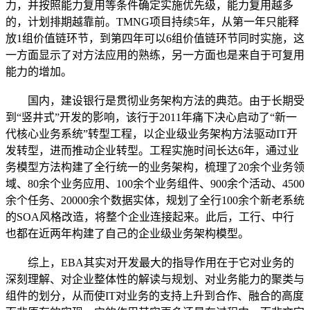
力，并按照能力复用等条件确定实施优先级，能力复用越多
的，计划排期越靠前。TMNG项目持续5年，从第一年只能释
放1组价值链环节，到第四年可以6组价值链环节同时实施，这
一方面显示了对方法应用的熟练，另一方面也是来自于可复用
能力的增加。
国内，建设银行是贯彻业务架构方法的典范。由于长期受
到“竖井式”开发的影响，该行于2011年痛下决心启动了“新一
代核心业务系统”转型工程，以企业级业务架构方法驱动IT开
发转型，进而推动企业转型。工程实施时间长达6年，通过业
务模型方法构建了全行统一的业务架构，梳理了20余个业务领
域、80余个业务应用、100余个业务组件、900余个活动、4500
余个任务、20000余个数据实体，规划了全行100余个新老系统
的SOA风格改造，将整个企业连接起来。此后，工行、中行
也都在近两年构建了自己的企业级业务架构模型。
综上，EBA其实对开发最大的指导作用在于它对业务的
深刻理解、对企业整体性的解读与规划、对业务能力的聚类与
组件的划分，从而使IT对业务的支持上升到合作、融合的高度