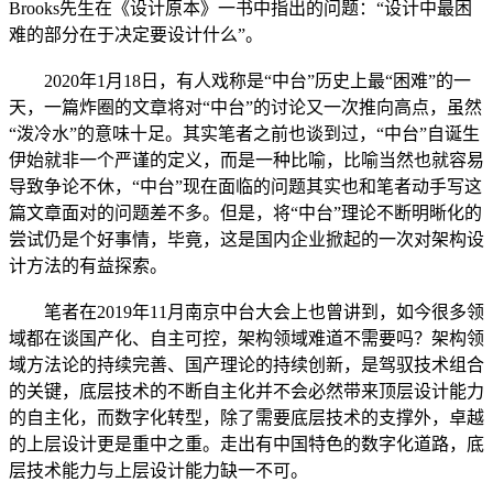
Brooks先生在《设计原本》一书中指出的问题：“设计中最困
难的部分在于决定要设计什么”。
2020年1月18日，有人戏称是“中台”历史上最“困难”的一
天，一篇炸圈的文章将对“中台”的讨论又一次推向高点，虽然
“泼冷水”的意味十足。其实笔者之前也谈到过，“中台”自诞生
伊始就非一个严谨的定义，而是一种比喻，比喻当然也就容易
导致争论不休，“中台”现在面临的问题其实也和笔者动手写这
篇文章面对的问题差不多。但是，将“中台”理论不断明晰化的
尝试仍是个好事情，毕竟，这是国内企业掀起的一次对架构设
计方法的有益探索。
笔者在2019年11月南京中台大会上也曾讲到，如今很多领
域都在谈国产化、自主可控，架构领域难道不需要吗？架构领
域方法论的持续完善、国产理论的持续创新，是驾驭技术组合
的关键，底层技术的不断自主化并不会必然带来顶层设计能力
的自主化，而数字化转型，除了需要底层技术的支撑外，卓越
的上层设计更是重中之重。走出有中国特色的数字化道路，底
层技术能力与上层设计能力缺一不可。