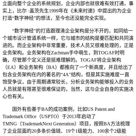
立面向整个企业的系统规划，企业内部也就很难有效打通，事
实上，比尔 ·盖茨先生1999年在《未来时速》中提出的为企业
打造“数字神经”的想法，至今也还没能完全实现。
“数字神经”的打造跟理清企业架构是分不开的，如同给一
个城市设计管道系统一样，它与城市的结构是要匹配和共同演
进的。而企业架构中非常重要、技术人员又很难处理的，正是
业务架构。业务架构在Zachman手中萌生，到TOGAF时明
确，尽管那个定义还是挺难理解的。TOGAF将企业架构
（EA）和业务架构（BA）都推向了一个新高度，并且给出了
包含业务架构在内的著名的“4A”结构，但是其实施难度一直
饱受争议，由于周期通常较长，分析业务架构能够投入的业务
人员就是有限甚至很难保证的，当然，这与企业自身的实施决
心也有关。
国外有些基于BA的成功案例，比如US Patent and
Trademark Office（USPTO）于2013年启动了
TMNG（TrademarkNext Generation）项目，按照BA方法梳理
了企业层面的20多条价值链、19个1级能力、100余个2级能