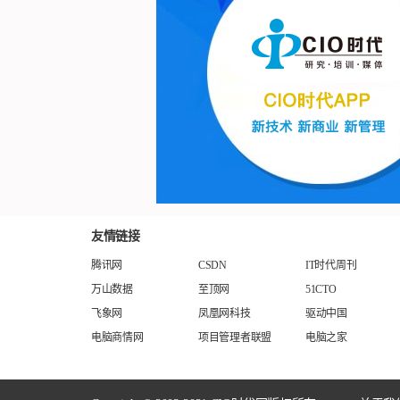
友情链接
腾讯网
CSDN
IT时代周刊
万山数据
至顶网
51CTO
飞象网
凤凰网科技
驱动中国
电脑商情网
项目管理者联盟
电脑之家