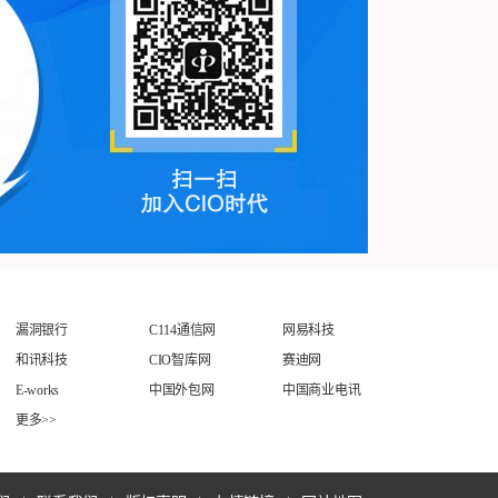
漏洞银行
C114通信网
网易科技
和讯科技
CIO智库网
赛迪网
E-works
中国外包网
中国商业电讯
更多>>