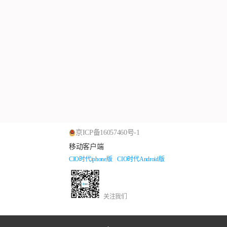
京ICP备16057460号-1
移动客户端
CIO时代iphone版
|
CIO时代Android版
关注我们