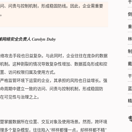
干
问、问责与控制机制，形成稳固防线。因此，企业需重要
。
倒
重
林
兼网络安全负责人
Carolyn Duby
制
网络攻击手段也日益复杂。与此同时，企业往往在庞杂的数据
戴
机制。这种割裂的情况导致复杂性增加、数据孤岛形成和控
置、访问权限归属及使用方式。
干
严格监管环境下运营的企业，其承担的风险也日益增长。强
蓝
命周期中建立一致的访问、问责与控制机制，形成稳固防
在可见性与治理之上。
精
楚掌握数据所在位置、交互对象及使用场景。然而，跨环境
理多个复杂模型，往往陷入“样样都懂一点，却样样都不精”