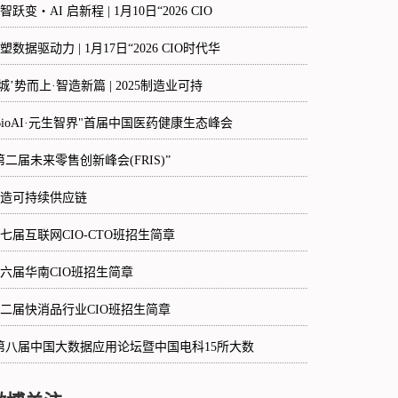
智跃变・AI 启新程 | 1月10日“2026 CIO
塑数据驱动力 | 1月17日“2026 CIO时代华
‘城’势而上·智造新篇 | 2025制造业可持
BioAI·元生智界"首届中国医药健康生态峰会
第二届未来零售创新峰会(FRIS)”
造可持续供应链
七届互联网CIO-CTO班招生简章
六届华南CIO班招生简章
二届快消品行业CIO班招生简章
第八届中国大数据应用论坛暨中国电科15所大数