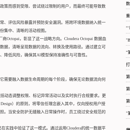
数
政策而感到受限、尝试绕过限制的用户，而最终可能导致数
重
常、评估风险暴露并预防安全漏洞。将跨环境数据纳入统一
“
份集中、清晰的活动视图。
topai，彰显了这一战略方向。Cloudera Octopai 数据血
"
数据，清晰呈现数据的流向、转换及使用路径。通过建立可
“
、降低风险，确保其AI模型保持准确性与可靠性。
打
第
它需要融入数据生命周期的每个阶段，确保无论数据流向何
第
包括动态调整权限、标记异常活动以及实时执行合规要求。更
第
by Design）的原则，将零信任理念嵌入其中，仅向授权用户授
担。当安全防护无缝融入日常操作时，员工绕过安全规范的
"
, BNI)已在实践中验证了这一模式。通过运用Cloudera的统一数据平