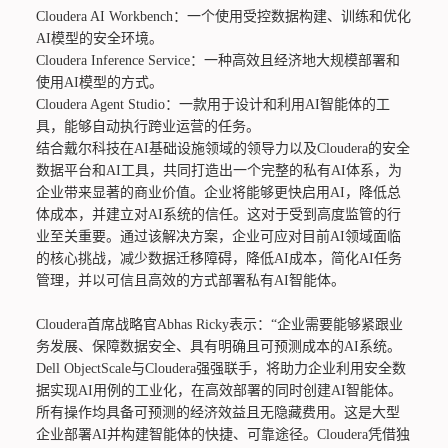
Cloudera AI Workbench：一个使用受控数据构建、训练和优化
AI模型的安全环境。
Cloudera Inference Service：一种高效且经济地大规模部署和
使用AI模型的方式。
Cloudera Agent Studio：一款用于设计和利用AI智能体的工
具，能够自动执行跨业运营的任务。
结合戴尔科技在AI基础设施领域的领导力以及Cloudera的安全
数据平台和AI工具，共同打造出一个完整的私有AI体系，为
企业带来显著的商业价值。企业将能够更快启用AI，降低总
体成本，并建立对AI系统的信任。这对于受到高度监管的行
业至关重要。通过该解决方案，企业可应对目前AI领域面临
的核心挑战，减少数据迁移障碍，降低AI成本，简化AI任务
管理，并以可信且高效的方式部署私有AI智能体。
Cloudera首席战略官Abhas Ricky表示：“企业需要能够紧跟业
务发展、保障数据安全、具有明确且可预测成本的AI系统。
Dell ObjectScale与Cloudera强强联手，将助力企业利用安全数
据实现AI用例的工业化，在高效部署的同时创建AI智能体。
所有操作均具备可预测的经济效益且无隐藏费用。这是大型
企业部署AI并构建智能体的快捷、可靠途径。Cloudera凭借独