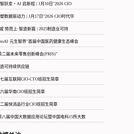
智跃变・AI 启新程 | 1月10日“2026 CIO
塑数据驱动力 | 1月17日“2026 CIO时代华
‘城’势而上·智造新篇 | 2025制造业可持
BioAI·元生智界"首届中国医药健康生态峰会
第二届未来零售创新峰会(FRIS)”
造可持续供应链
七届互联网CIO-CTO班招生简章
六届华南CIO班招生简章
二届快消品行业CIO班招生简章
第八届中国大数据应用论坛暨中国电科15所大数