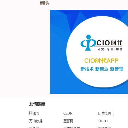
删除。
友情链接
腾讯网
CSDN
IT时代周刊
万山数据
至顶网
51CTO