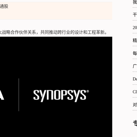
我
普通股
干
2
双方将扩大战略合作伙伴关系，共同推动跨行业的设计和工程革新。
精
每
广
De
C
对