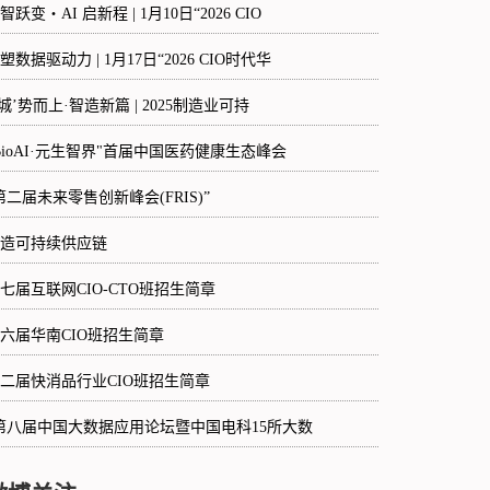
智跃变・AI 启新程 | 1月10日“2026 CIO
塑数据驱动力 | 1月17日“2026 CIO时代华
‘城’势而上·智造新篇 | 2025制造业可持
BioAI·元生智界"首届中国医药健康生态峰会
第二届未来零售创新峰会(FRIS)”
造可持续供应链
七届互联网CIO-CTO班招生简章
六届华南CIO班招生简章
二届快消品行业CIO班招生简章
第八届中国大数据应用论坛暨中国电科15所大数