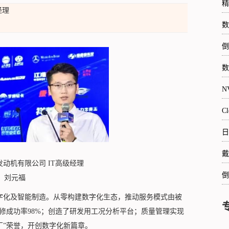
精
经理
数
倒
数
N
C
日
戴
发动机有限公司
IT高级经理
倒
刘元福
字化及智能制造。从零构建数字化生态，推动服务模式由被
修成功率98%；创造了研发用工况分析平台；质量管理实现
厂”荣誉，开创数字化新篇章。