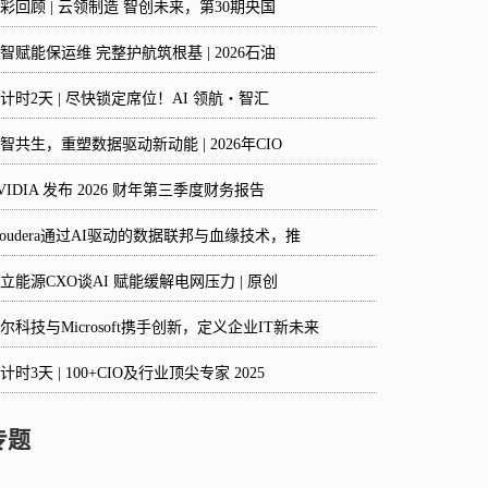
彩回顾 | 云领制造 智创未来，第30期央国
智赋能保运维 完整护航筑根基 | 2026石油
计时2天 | 尽快锁定席位！AI 领航・智汇
智共生，重塑数据驱动新动能 | 2026年CIO
VIDIA 发布 2026 财年第三季度财务报告
loudera通过AI驱动的数据联邦与血缘技术，推
立能源CXO谈AI 赋能缓解电网压力 | 原创
尔科技与Microsoft携手创新，定义企业IT新未来
计时3天 | 100+CIO及行业顶尖专家 2025
专题