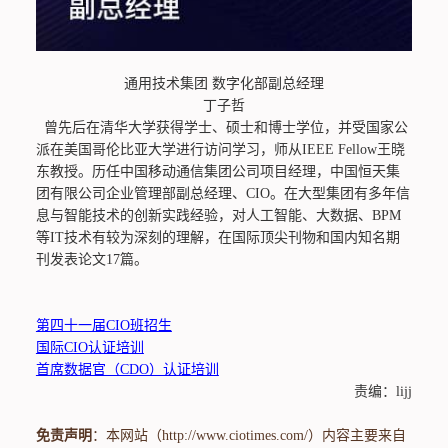
通用技术集团 数字化部副总经理
丁子哲
曾先后在清华大学获得学士、硕士和博士学位，并受国家公
派在美国哥伦比亚大学进行访问学习，师从IEEE Fellow王晓
东教授。历任中国移动通信集团公司项目经理，中国恒天集
团有限公司企业管理部副总经理、CIO。在大型集团有多年信
息与智能技术的创新实践经验，对人工智能、大数据、BPM
等IT技术有较为深刻的理解，在国际顶尖刊物和国内知名期
刊发表论文17篇。
第四十一届CIO班招生
国际CIO认证培训
首席数据官（CDO）认证培训
责编：lijj
免责声明
：本网站（http://www.ciotimes.com/）内容主要来自