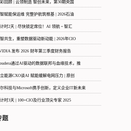
彩回顾 | 云领制造 智创未来，第30期央国
智赋能保运维 完整护航筑根基 | 2026石油
计时2天 | 尽快锁定席位！AI 领航・智汇
智共生，重塑数据驱动新动能 | 2026年CIO
VIDIA 发布 2026 财年第三季度财务报告
loudera通过AI驱动的数据联邦与血缘技术，推
立能源CXO谈AI 赋能缓解电网压力 | 原创
尔科技与Microsoft携手创新，定义企业IT新未来
计时3天 | 100+CIO及行业顶尖专家 2025
专题