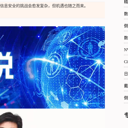
精
信息安全的挑战会愈发复杂，但机遇也随之而来。
数
倒
数
N
C
日
戴
倒