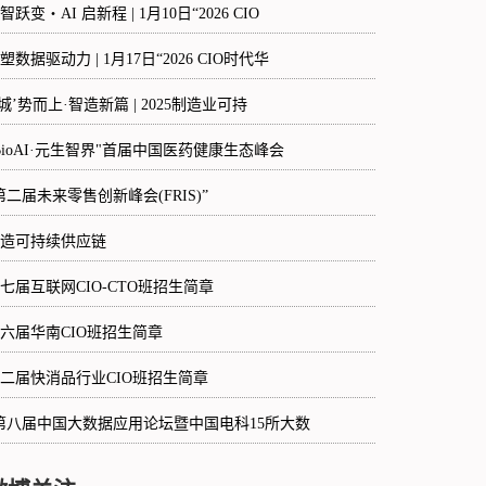
智跃变・AI 启新程 | 1月10日“2026 CIO
塑数据驱动力 | 1月17日“2026 CIO时代华
‘城’势而上·智造新篇 | 2025制造业可持
BioAI·元生智界"首届中国医药健康生态峰会
第二届未来零售创新峰会(FRIS)”
造可持续供应链
七届互联网CIO-CTO班招生简章
六届华南CIO班招生简章
二届快消品行业CIO班招生简章
第八届中国大数据应用论坛暨中国电科15所大数