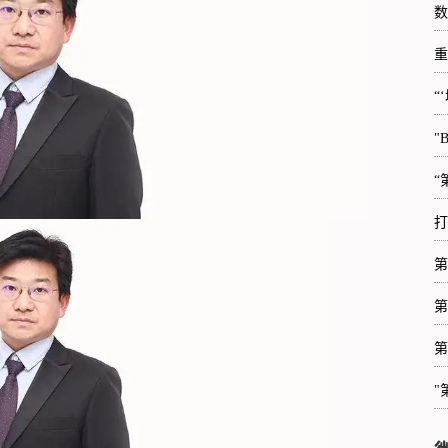
数
重
“
"
“
打
第
第
第
"