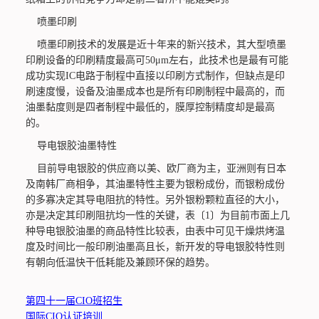
喷墨印刷
喷墨印刷技术的发展是近十年来的新兴技术，其大型喷墨
印刷设备的印刷精度最高可50μm左右，此技术也是最有可能
成功实现IC电路于制程中直接以印刷方式制作，但缺点是印
刷速度慢，设备及油墨成本也是所有印刷制程中最高的，而
油墨黏度则是四者制程中最低的，膜厚控制精度却是最高
的。
导电银胶油墨特性
目前导电银胶的供应商以美、欧厂商为主，亚洲则有日本
及南韩厂商相争，其油墨特性主要为银粉成份，而银粉成份
的多寡决定其导电阻抗的特性。另外银粉颗粒直径的大小，
亦是决定其印刷阻抗均一性的关键，表〔1〕为目前市面上几
种导电银胶油墨的商品特性比较表，由表中可见干燥烘烤温
度及时间比一般印刷油墨高且长，新开发的导电银胶特性则
有朝向低温快干低耗能及兼顾环保的趋势。
第四十一届CIO班招生
国际CIO认证培训