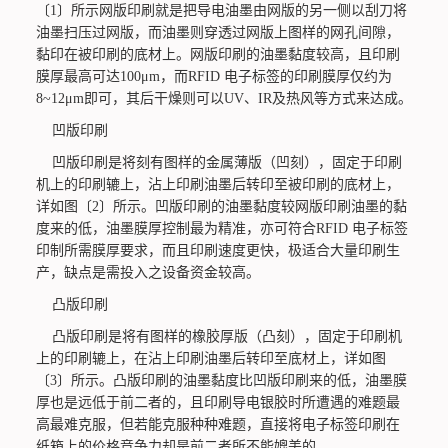
〔1〕所示网版印刷就是把导电油墨由网版的另一侧以刮刀将
油墨扫压过网版，而油墨则穿透过网版上图样的网孔间隙，
黏印在被印刷的底材上。网版印刷的油墨黏度较高，且印刷
膜厚最高可达100μm，而RFID 电子标签的印刷膜厚仅约为
8~12μm即可，其后干燥则可以UV、IR及热风等方式来达成。
凹版印刷
凹版印刷是将刻有图样的金属薄版（凹刻），固定于印刷
机上的印刷辘上，沾上印刷油墨后转印至被印刷的底材上，
详如图〔2〕所示。凹版印刷的油墨黏度较网版印刷油墨的黏
度来的低，油墨膜厚控制最为精准，亦可符合RFID 电子标签
印制所需膜厚要求，而且印刷速度更快，极适合大量印刷生
产，缺点是需投入之设备资金较高。
凸版印刷
凸版印刷是将有图样的橡胶厚版（凸刻），固定于印刷机
上的印刷辘上，在沾上印刷油墨后转印至底材上，详如图
〔3〕所示。凸版印刷的油墨黏度比凹版印刷来的低，油墨膜
厚也是远低于前二者的，且印刷导电银胶时所遭遇的难题最
高最难克服，但若能克服种种难题，直接将电子标签印刷在
纸箱上的价格竞争力却是前二者所不能媲美的。