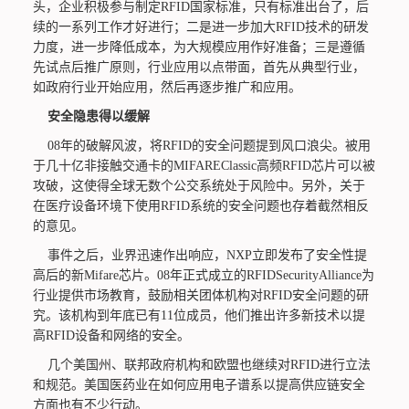
头，企业积极参与制定RFID国家标准，只有标准出台了，后
续的一系列工作才好进行；二是进一步加大RFID技术的研发
力度，进一步降低成本，为大规模应用作好准备；三是遵循
先试点后推广原则，行业应用以点带面，首先从典型行业，
如政府行业开始应用，然后再逐步推广和应用。
安全隐患得以缓解
08年的破解风波，将RFID的安全问题提到风口浪尖。被用
于几十亿非接触交通卡的MIFAREClassic高频RFID芯片可以被
攻破，这使得全球无数个公交系统处于风险中。另外，关于
在医疗设备环境下使用RFID系统的安全问题也存着截然相反
的意见。
事件之后，业界迅速作出响应，NXP立即发布了安全性提
高后的新Mifare芯片。08年正式成立的RFIDSecurityAlliance为
行业提供市场教育，鼓励相关团体机构对RFID安全问题的研
究。该机构到年底已有11位成员，他们推出许多新技术以提
高RFID设备和网络的安全。
几个美国州、联邦政府机构和欧盟也继续对RFID进行立法
和规范。美国医药业在如何应用电子谱系以提高供应链安全
方面也有不少行动。