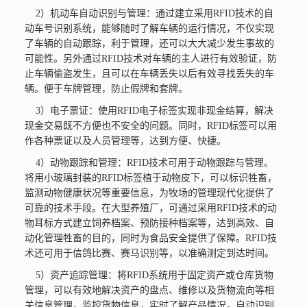
2）机动车自动识别与管理：通过建立采用RFID技术的自
动车号识别系统，能够随时了解车辆的运行情况，不仅实现
了车辆的自动跟踪，利于管理，还可以大大减少发生事故的
可能性。另外通过RFID技术对车辆的主人进行有效验证，防
止车辆偷盗发生，且可以在车辆丢失以后有效寻找丢失的车
辆。便于车牌管理，防止假牌和套牌。
3）电子票证：使用RFID电子标签实现非现金结算，解决
现金交易既不方便也不安全的问题。同时，RFID标签可以用
作各种票证以及人员管理等，达到方便、快捷。
4）动物跟踪和管理：RFID技术可用于动物跟踪与管理。
将用小玻璃封装的RFID标签植于动物皮下，可以标识牲畜，
监测动物健康状况等重要信息，为牧场的管理现代化提供了
可靠的技术手段。在大型养殖厂，可通过采用RFID技术的动
物耳标方式建立饲养档案、预防接种档案等，达到高效、自
动化管理牲畜的目的，同时为食品安全提供了保障。RFID技
术还可用于信鸽比赛、赛马识别等，以准确测定到达时间。
5）资产追踪管理：将RFID系统用于固定资产或仓库货物
管理，可以有效地解决资产的盘点、维修以及货物流向等相
关信息管理，监控货物信息，实时了解产品情况，自动识别