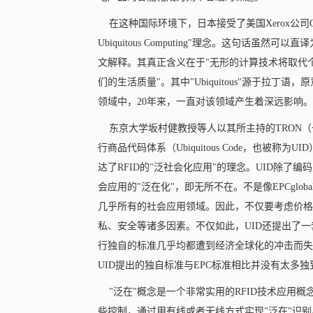
在这种国际环境下，日本接受了美国Xerox公司CEO Marx 
Ubiquitous Computing"理念。这句话
文解释。其真正含义在于"无形的计算技术将取代
们的生活质量"。其中"Ubiquitous"源于拉丁语，
领域中，20年来，一直对该领域产生着深远影响。
东京大学坂村健教授等人以其所主持的TRON（一
行商品代码体系（Ubiquitous Code，也被称为UI
达了RFID的"泛社会化应用"的理念。UID除了编
会应用的"泛在化"，即无所不在。不是像EPCglo
几乎所有的社会应用领域。因此，不仅要考虑价格
私、安全等诸多因素。不仅如此，UID还提出了
行独自的标准几乎均都遭到经济全球化的冲击而失
UID提出的独自标准与EPC标准相比并没有太多
"泛在"概念是一个非常实用的RFID技术应用
些控制，通过用有线或者无线方式实现"泛在"识别