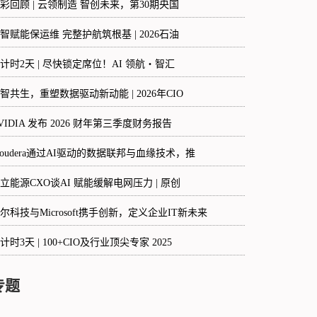
彩回顾 | 云领制造 智创未来，第30期央国
智赋能保运维 完整护航筑根基 | 2026石油
计时2天 | 尽快锁定席位！AI 领航・智汇
智共生，重塑数据驱动新动能 | 2026年CIO
VIDIA 发布 2026 财年第三季度财务报告
loudera通过AI驱动的数据联邦与血缘技术，推
立能源CXO谈AI 赋能缓解电网压力 | 原创
尔科技与Microsoft携手创新，定义企业IT新未来
计时3天 | 100+CIO及行业顶尖专家 2025
专题