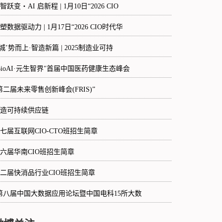
智跃变・AI 启新程 | 1月10日“2026 CIO
塑数据驱动力 | 1月17日“2026 CIO时代华
‘城’势而上·智造新篇 | 2025制造业可持
BioAI·元生智界"首届中国医药健康生态峰会
第二届未来零售创新峰会(FRIS)”
造可持续供应链
七届互联网CIO-CTO班招生简章
六届华南CIO班招生简章
二届快消品行业CIO班招生简章
第八届中国大数据应用论坛暨中国电科15所大数