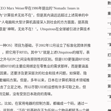
数
Weiser早在1986年提出的"Nomadic Issues in
重
虽然可以直译为"计算技术无处不在"，但是其内涵远远超过上述简单的中
个人电脑和大型计算机直接深入到社会的方方面面，提高我
“
原意是"神啊，无处不在！"。Ubiquitous在全球被引进计算技术
"
“
种OS）项目为基础，于2002年12月设立了标准化团体并推
D），把它用于RFID。其中"U"就是上述Ubiquitous的缩写，表
打
码之外与EPC之间没有原则性的区别。但是UID更强调RFID社
第
bal把RFID的主要应用绑定在零售业的需求那样，而是要涵盖
因素，还要涉及更深层次的社会和技术问题，如保密、隐
第
一套编码方案。但是，多年以来，日本在计算机等技术领域推
第
去了立足之地，所以尽管UID的设想有许多可取之处，但
独到见解，没有受到日本政府的青睐。
"
概念，比如，在家用电器的控制方面，都编成一个码，通过一
。说到底，"泛在"的基础在于为任何一个物品都赋予一个编