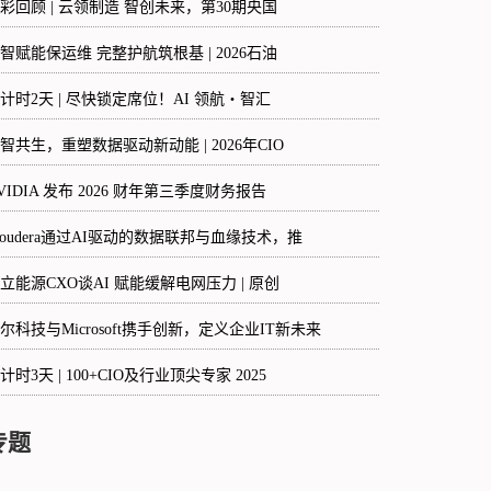
彩回顾 | 云领制造 智创未来，第30期央国
智赋能保运维 完整护航筑根基 | 2026石油
计时2天 | 尽快锁定席位！AI 领航・智汇
智共生，重塑数据驱动新动能 | 2026年CIO
VIDIA 发布 2026 财年第三季度财务报告
loudera通过AI驱动的数据联邦与血缘技术，推
立能源CXO谈AI 赋能缓解电网压力 | 原创
尔科技与Microsoft携手创新，定义企业IT新未来
计时3天 | 100+CIO及行业顶尖专家 2025
专题