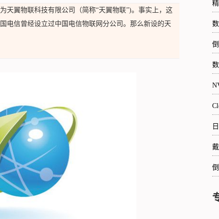
精
为天翼物联科技有限公司（简称“天翼物联”)。事实上，这
国电信曾经设立过中国电信物联网分公司。那么新设的天
数
倒
数
N
C
日
戴
倒