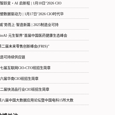
智跃变・AI 启新程 | 1月10日“2026 CIO
塑数据驱动力 | 1月17日“2026 CIO时代华
‘城’势而上·智造新篇 | 2025制造业可持
BioAI·元生智界"首届中国医药健康生态峰会
第二届未来零售创新峰会(FRIS)”
造可持续供应链
七届互联网CIO-CTO班招生简章
六届华南CIO班招生简章
二届快消品行业CIO班招生简章
第八届中国大数据应用论坛暨中国电科15所大数