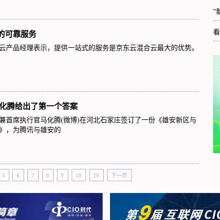
“
看
的可靠服务
云产品经理表示，提供一站式的服务是京东云混合云最大的优势。
马化腾给出了第一个答案
席兼首席执行官马化腾(微博)在河北石家庄签订了一份《雄安新区与
》，为腾讯与雄安的
5
6
7
8
9
10
18
下一页