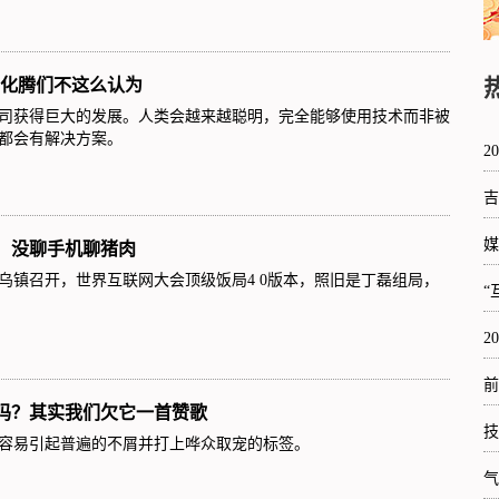
马化腾们不这么认为
公司获得巨大的发展。人类会越来越聪明，完全能够使用技术而非被
都会有解决方案。
2
吉
媒
：没聊手机聊猪肉
乌镇召开，世界互联网大会顶级饭局4 0版本，照旧是丁磊组局，
“
2
前
言吗？其实我们欠它一首赞歌
技
容易引起普遍的不屑并打上哗众取宠的标签。
气