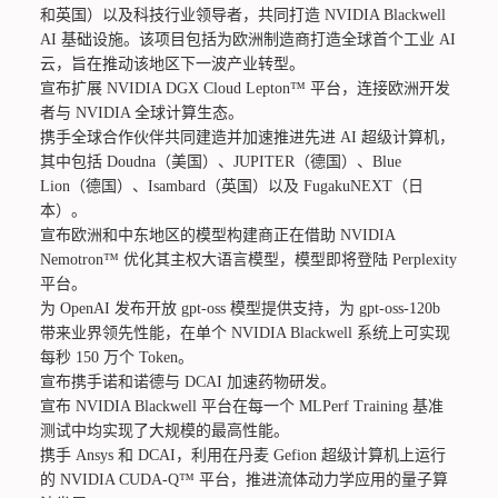
和英国）以及科技行业领导者，共同打造 NVIDIA Blackwell
AI 基础设施。该项目包括为欧洲制造商打造全球首个工业 AI
云，旨在推动该地区下一波产业转型。
宣布扩展 NVIDIA DGX Cloud Lepton™ 平台，连接欧洲开发
者与 NVIDIA 全球计算生态。
携手全球合作伙伴共同建造并加速推进先进 AI 超级计算机，
其中包括 Doudna（美国）、JUPITER（德国）、Blue
Lion（德国）、Isambard（英国）以及 FugakuNEXT（日
本）。
宣布欧洲和中东地区的模型构建商正在借助 NVIDIA
Nemotron™ 优化其主权大语言模型，模型即将登陆 Perplexity
平台。
为 OpenAI 发布开放 gpt-oss 模型提供支持，为 gpt-oss-120b
带来业界领先性能，在单个 NVIDIA Blackwell 系统上可实现
每秒 150 万个 Token。
宣布携手诺和诺德与 DCAI 加速药物研发。
宣布 NVIDIA Blackwell 平台在每一个 MLPerf Training 基准
测试中均实现了大规模的最高性能。
携手 Ansys 和 DCAI，利用在丹麦 Gefion 超级计算机上运行
的 NVIDIA CUDA-Q™ 平台，推进流体动力学应用的量子算