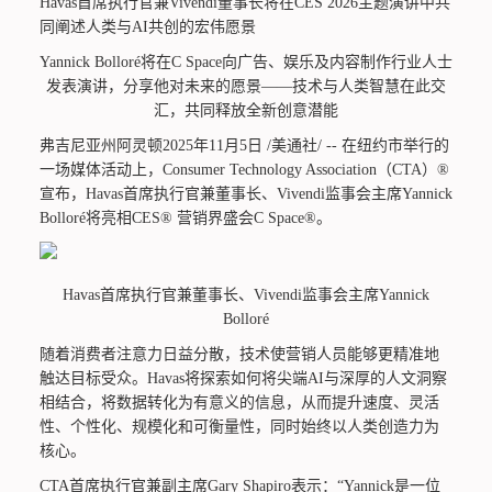
Havas首席执行官兼Vivendi董事长将在CES 2026主题演讲中共
同阐述人类与AI共创的宏伟愿景
Yannick Bolloré将在C Space向广告、娱乐及内容制作行业人士
发表演讲，分享他对未来的愿景——技术与人类智慧在此交
汇，共同释放全新创意潜能
弗吉尼亚州阿灵顿2025年11月5日 /美通社/ -- 在纽约市举行的
一场媒体活动上，Consumer Technology Association（CTA）®
宣布，Havas首席执行官兼董事长、Vivendi监事会主席Yannick
Bolloré将亮相CES® 营销界盛会C Space®。
Havas首席执行官兼董事长、Vivendi监事会主席Yannick
Bolloré
随着消费者注意力日益分散，技术使营销人员能够更精准地
触达目标受众。Havas将探索如何将尖端AI与深厚的人文洞察
相结合，将数据转化为有意义的信息，从而提升速度、灵活
性、个性化、规模化和可衡量性，同时始终以人类创造力为
核心。
CTA首席执行官兼副主席Gary Shapiro表示：“Yannick是一位