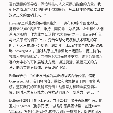
富有远见的领导者，深谙科技与人文洞察力融合的力量。我
们怀着激动之情欢迎他登上CES舞台，分享科技如何塑造具有
深远意义的营销未来。”
Havas是全球最大的传播网络之一，遍布100多个国家/地区，
拥有近23,000名员工，秉持共同使命：为品牌、企业和个人创
造深远影响。作为业界公认的“六大巨头”之一，Havas是广告
与公关领域的领军企业，凭借全球化规模和技术驱动的策
略，为客户推动业务增长。2024年，Havas推出全球AI驱动战
略Converged.AI，通过共享工具协调跨市场团队，促进协作。
凭借人类智慧驱动，并依托4亿欧元投资支持，该平台提供以
客户为中心的可扩展解决方案，通过灵活、数据无关的方
法，助力实现更快速、更智能的决策。
Bolloré表示：“AI正发展成为真正的战略合作伙伴。借助
Converged.AI，我们将内容、数据和决策整合于同一智能系
统。这使我们的团队能够凭借主动洞察力和精准度引领决
策，同时人类专业能力仍将推动同理心、创造力与远见。”
Bolloré于2011年加入Havas，并于2013年出任首席执行官。他
通过“Together（携手同行）”战略引领集团转型，创建Havas
Villages，将各区域代理机构整合到同一屋檐下，促进协同发