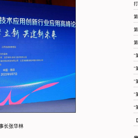
打
第
第
第
"
"
"
"
“
【
事长张华林