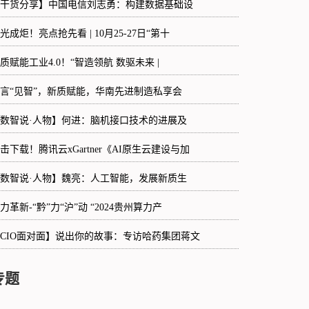
干货分享】中国电信刘志勇：构建数据基础设
光成炬！亮点抢先看 | 10月25-27日“第十
质赋能工业4.0！“智造领航 数驱未来 |
言“见智”，新质赋能，华南先进制造私享会
数智说·人物】何进：脑机接口技术的进展及
击下载！腾讯云xGartner《AI原生云建设与加
数智说·人物】魏亮：人工智能，发展新质生
力革新-“黔”力“沪”动 “2024贵州算力产
CIO面对面】说出你的故事：专访哈药集团蒋文
专题