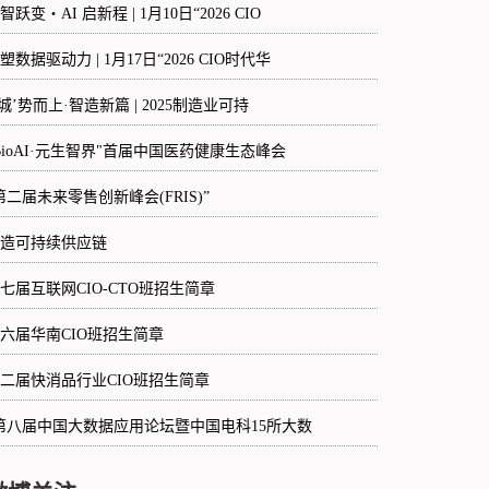
智跃变・AI 启新程 | 1月10日“2026 CIO
塑数据驱动力 | 1月17日“2026 CIO时代华
‘城’势而上·智造新篇 | 2025制造业可持
BioAI·元生智界"首届中国医药健康生态峰会
第二届未来零售创新峰会(FRIS)”
造可持续供应链
七届互联网CIO-CTO班招生简章
六届华南CIO班招生简章
二届快消品行业CIO班招生简章
第八届中国大数据应用论坛暨中国电科15所大数