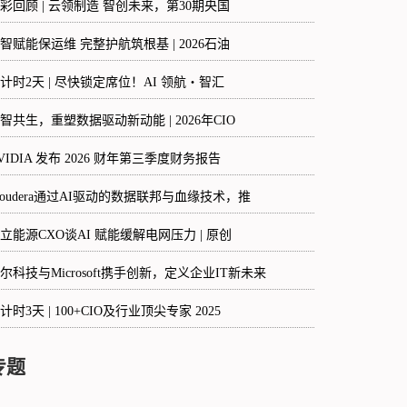
彩回顾 | 云领制造 智创未来，第30期央国
智赋能保运维 完整护航筑根基 | 2026石油
计时2天 | 尽快锁定席位！AI 领航・智汇
智共生，重塑数据驱动新动能 | 2026年CIO
VIDIA 发布 2026 财年第三季度财务报告
loudera通过AI驱动的数据联邦与血缘技术，推
立能源CXO谈AI 赋能缓解电网压力 | 原创
尔科技与Microsoft携手创新，定义企业IT新未来
计时3天 | 100+CIO及行业顶尖专家 2025
专题