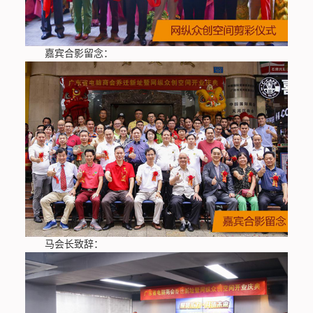
嘉宾合影留念：
马会长致辞：