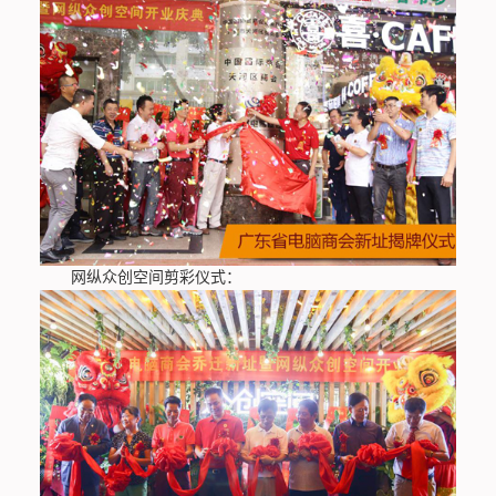
网纵众创空间剪彩仪式：