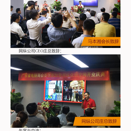
网纵公司CEO庄总致辞：
午宴与交流：