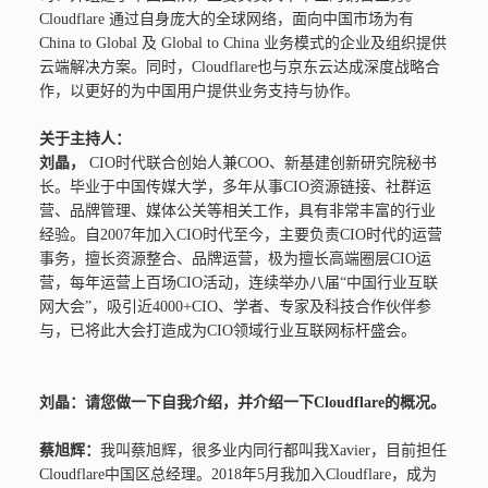
Cloudflare 通过自身庞大的全球网络，面向中国市场为有
China to Global 及 Global to China 业务模式的企业及组织提供
云端解决方案。同时，Cloudflare也与京东云达成深度战略合
作，以更好的为中国用户提供业务支持与协作。
关于主持人：
刘晶，
CIO时代联合创始人兼COO、新基建创新研究院秘书
长。毕业于中国传媒大学，多年从事CIO资源链接、社群运
营、品牌管理、媒体公关等相关工作，具有非常丰富的行业
经验。自2007年加入CIO时代至今，主要负责CIO时代的运营
事务，擅长资源整合、品牌运营，极为擅长高端圈层CIO运
营，每年运营上百场CIO活动，连续举办八届“中国行业互联
网大会”，吸引近4000+CIO、学者、专家及科技合作伙伴参
与，已将此大会打造成为CIO领域行业互联网标杆盛会。
刘晶：请您做一下自我介绍，并介绍一下Cloudflare的概况。
蔡旭辉：
我叫蔡旭辉，很多业内同行都叫我Xavier，目前担任
Cloudflare中国区总经理。2018年5月我加入Cloudflare，成为