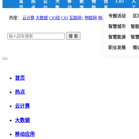
首
热
云
大
移
数
物
信
CIO
人
页
点
计
数
动
字
联
息
工
算
据
应
政
网
安
智
专题活动
区
热搜：
云计算
大数据
CIO班
CIO
互联网+
物联网
电子政务
用
府
全
能
智慧城市
智
智慧能源
智
职业发展
微
首页
热点
云计算
大数据
移动应用