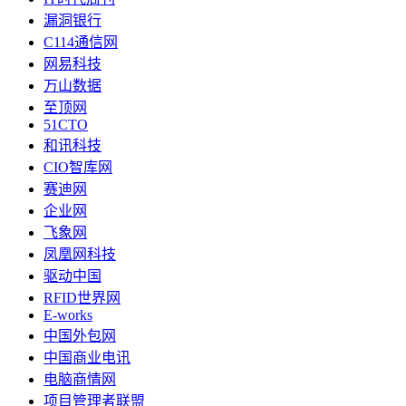
漏洞银行
C114通信网
网易科技
万山数据
至顶网
51CTO
和讯科技
CIO智库网
赛迪网
企业网
飞象网
凤凰网科技
驱动中国
RFID世界网
E-works
中国外包网
中国商业电讯
电脑商情网
项目管理者联盟