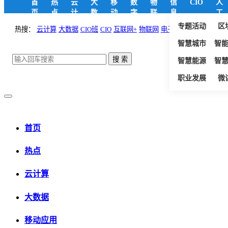
首
热
云
大
移
数
物
信
CIO
人
页
点
计
数
动
字
联
息
工
算
据
应
政
网
安
智
专题活动
区
热搜：
云计算
大数据
CIO班
CIO
互联网+
物联网
电子政务
用
府
全
能
智慧城市
智
智慧能源
智
职业发展
微
首页
热点
云计算
大数据
移动应用