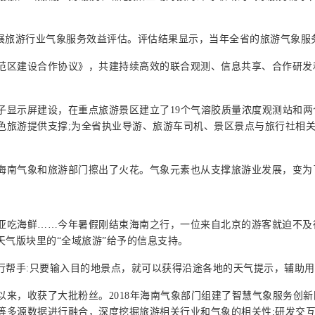
开展旅游行业气象服务效益评估。评估结果显示，当年全省的旅游气象服务
范区建设合作协议》，共建持续高效的联合观测、信息共享、合作研发
子显示屏建设，在重点旅游景区建立了19个气溶胶质量浓度观测站和两
色旅游提供支撑;为全省执业导游、旅游车司机、景区景点与旅行社相
海南气象和旅游部门擦出了火花。气象元素也从支撑旅游业发展，变为
亚吃海鲜……今年暑假刚结束海南之行，一位来自北京的游客就迫不及
天气版块里的“全域旅游”给予的信息支持。
行帮手:只要输入目的地景点，就可以获得沿途各地的天气提示，辅助
开通以来，收获了大批粉丝。2018年海南气象部门组建了智慧气象服务
多源数据进行融合，深度挖掘旅游相关行业和气象的相关性;研发交互