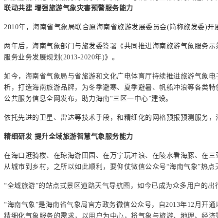
联动共建 增强旅游气象灾害预警服务能力
2010年，海南省气象局联合原海南省旅游发展委员会(简称旅发委)
两年后，海南气象部门与旅发委签署《共同推进海南旅游气象服务示
服务业务发展规划(2013-2020年)》。
如今，海南省气象局与省旅游和文化广电体育厅持续推进旅游气象电
析，打造海南旅游品牌，为冬季避寒、夏季避暑、帆船冲浪等各类特
公共服务信息全网发布，助力海南“三区一中心”建设。
依托先进的卫星、雷达等技术手段，和精细化的网格预报预测服务，
精细研发 提升全域旅游智慧气象服务能力
在海口逛骑楼、在琼海游田园、在万宁玩冲浪、在陵水看海豚、在三
从城市到乡村，之所以如此顺利，要仰仗微信公众号“海南气象”热点
“全域旅游”的站点式景区道路天气导航图，如今已成为众多用户的出
“海南气象”是海南省气象局官方政务微信公众号，自2013年12月
精细化气象服务的需求，以用户为中心，将气象与旅游、地理、经济等