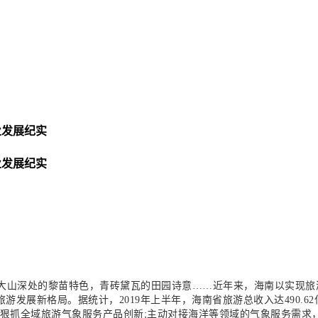
业发展纪实
业发展纪实
大山深处的黎苗特色，青砖黛瓦的田园诗意……近年来，海南以实现旅
游发展新格局。据统计，2019年上半年，海南省旅游总收入达490.6
;狠抓全域旅游气象服务产品创新;主动对接海洋等领域的气象服务需求