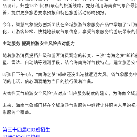
品设计，归整18个市(县)景点的旅游线路，充分利用海南省气象台
善，提供更多旅游要素预报和特色旅游活动影响预报。
今年，智慧气象服务创新团队在全域旅游气象服务产品中增加了“赶
化，让游客轻松、快捷地获取气象信息，享受气象服务给游玩带来的
主动服务 提高旅游安全风险应对能力
随着旅游消费提档升级和游客消费观念的转变，三沙“南海之梦”邮
星、雷达、自动站等观测手段，结合海南海洋气候特点，建立旅游安
8月8日下午4点，“南海之梦”邮轮还没出港就遭遇大风。省气象服
明的电话，信心满满地为当日的航行做着准备。
灾害性天气旅游安全风险“点对点”叫应服务制度的建立，为海南全域
未来，海南气象部门将在全域旅游气象服务中继续守住服务人民的初
象服务全覆盖。
第三十四届CIO班招生