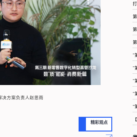
打
第
第
第
"
"
"
"
解决方案负责人赵思雨
“
【
精彩观点