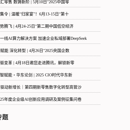
汇零售 数铸新阶 | 5月10日“2025中国零
集令 | 温暖“归家宴”！6月13-15日“第十
势腾飞 | 4月24-25日“第二期中国低空经济
一线AI算力解决方案 加速企业私域部署DeepSeek
I赋能 深化转型 | 4月26日“2025央国企数
驱变革 | 4月18日邀您走进腾讯，解锁新零
智赋能・华东论剑 | 2025 CIO时代华东新
I驱动新增长｜第四期新零售数字化转型高管沙
025年度企业级AI创新应用调研及案例征集问卷
专题