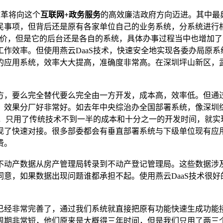
改革将向这个
互联网+政务服务
的高效廉洁政府方向迈进。其中最
民事项，但背后还是原有各家单位自己的业务系统，分系统进行
评价，但是它的后台还是各自的系统，具体办事过程当中也增加
作效率。但使用燕云DaaS技术，快速安全地实现各委办局原
应用系统，效率大大提高，准确度非常高。在深圳坪山新区，武汉
方，要么完全替代要么完全由一方开发，成本高，效率低。但通过
，效果分厂好非常好。如去年中央综治办全国部署系统，像深圳
后，只用了传统技术不到一半的成本和十分之一的开发时间，就
现了快速对接。很多部委都会有垂直部署系统与下级单位现有应
费。
不动产数据从房产管理局转录到不动产登记管理局。这些数据涉
意，如果数据出现问题谁都承担不起。使用燕云DaaS技术很
已经非常完善了，通过我们系统就直接把原有功能快速生成功能
周期非常短，他们原来是大概得三年时间，但是我们只用了两三