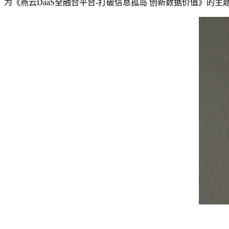
为《燕云DaaS全融合平台-打破信息孤岛 创新数据价值》的