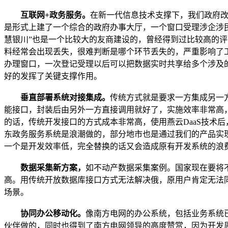
互联网+政务服务。
在新一代信息技术支撑下，我们政府
是形式上建了一个综合的政府办事大厅，一个窗口受理涉企涉
慧银川”也是一个比较大的友商建设的，曾经得到过比较高的
料经常会出现丢失，很难判断是哪个环节丢失的，严重影响了工
办理窗口，一次登记受理以后可以把数据实时共享给多个涉及的
好的发挥了关键支撑作用。
垂直部署系统对接集成。
传统方式就是要求一方集成另一
能接口，封装后由另外一方直接调用就好了，实施效率非常高
的话，传统开发接口的方式成本非常高，使用燕云DaaS技术
东政务服务系统是浪潮做的，部分地市也是通过我们的产品实
一个是开发效率低，完全替换的话又会造成原有开发系统的浪
数据采集新方案，
如不动产数据采集案例。国家现在要将
高。用传统开放数据库接口方式无法解决俄，原用户肯定无法同
场景。
协同办公移动化。
像南方电网的办公系统，包括业务系统
伙伴做的，同时也得到了南方电网领导的高度赞赏，因为开发