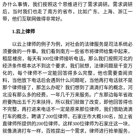
办什么事情，我们按照这个思维进行了需求调研。需求调研
后，当时我们也走了南方的省市，比如广东、上海、浙江一
带，他们互联网做得非常好。
1.云上律师
以云上律师的例子为例，对社会的法律服务是司法系统必
须要做的一件事。我们看到南方一些省市将律师给集中起来，
租层楼房，每天有300位律师接听电话。那么我们按照河北的
经济条件根本达不到这个要求，我们就想，法律问题是千变万
化的，每个律师不一定能回答得多么完整，他也需要查阅资
料，当他放下电话后会遇到什么问题呢，当他再打电话就不是
那个律师接了，那怎么办呢？我们想到了滴滴打车的概念，河
北没有那么多的经费，一年几千万来服务。广东那边每年省政
府要掏出五千万来扶持，所以我们就做了改变，即他回答得也
不完整，再打进来电话不一定是原来那位律师，我们借助滴滴
打车的概念，聘请了200位律师，石家庄市大概100名，加上省
直律师所提供的200位律师，这样300位律师为石家庄这一块，
就像滴滴打车一样，百姓提出一个需求，律师进行抢单服务，