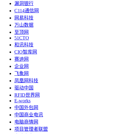
漏洞银行
C114通信网
网易科技
万山数据
至顶网
51CTO
和讯科技
CIO智库网
赛迪网
企业网
飞象网
凤凰网科技
驱动中国
RFID世界网
E-works
中国外包网
中国商业电讯
电脑商情网
项目管理者联盟