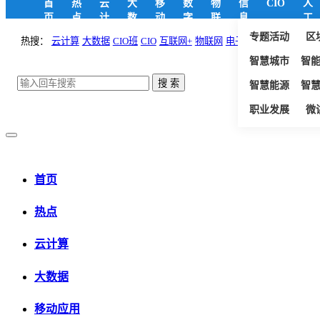
首
热
云
大
移
数
物
信
CIO
人
页
点
计
数
动
字
联
息
工
算
据
应
政
网
安
智
专题活动
区
热搜：
云计算
大数据
CIO班
CIO
互联网+
物联网
电子政务
用
府
全
能
智慧城市
智
智慧能源
智
职业发展
微
首页
热点
云计算
大数据
移动应用