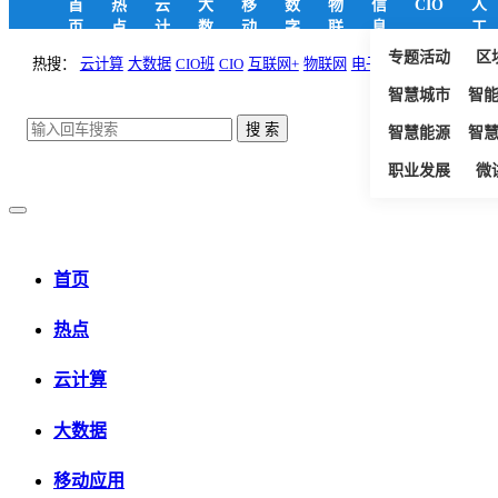
首
热
云
大
移
数
物
信
CIO
人
页
点
计
数
动
字
联
息
工
算
据
应
政
网
安
智
专题活动
区
热搜：
云计算
大数据
CIO班
CIO
互联网+
物联网
电子政务
用
府
全
能
智慧城市
智
智慧能源
智
职业发展
微
首页
热点
云计算
大数据
移动应用