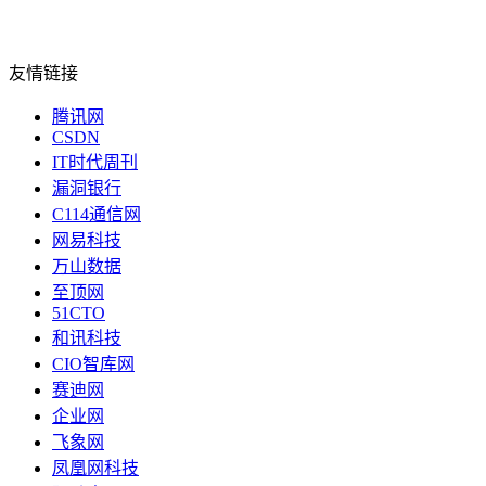
友情链接
腾讯网
CSDN
IT时代周刊
漏洞银行
C114通信网
网易科技
万山数据
至顶网
51CTO
和讯科技
CIO智库网
赛迪网
企业网
飞象网
凤凰网科技