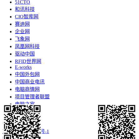
51CTO
和讯科技
CIO智库网
赛迪网
企业网
飞象网
凤凰网科技
驱动中国
RFID世界网
E-works
中国外包网
中国商业电讯
电脑商情网
项目管理者联盟
电脑之家
更多>>
京ICP备16057460号-1
移动客户端