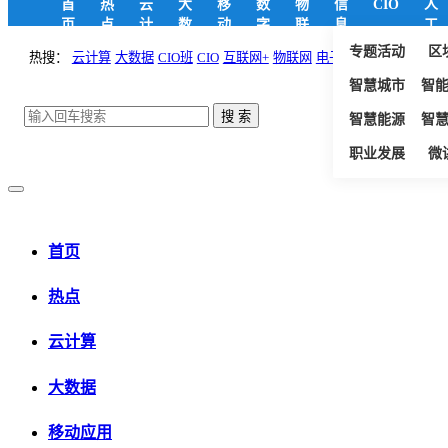
首
热
云
大
移
数
物
信
CIO
人
页
点
计
数
动
字
联
息
工
算
据
应
政
网
安
智
专题活动
区
热搜：
云计算
大数据
CIO班
CIO
互联网+
物联网
电子政务
用
府
全
能
智慧城市
智
智慧能源
智
职业发展
微
首页
热点
云计算
大数据
移动应用