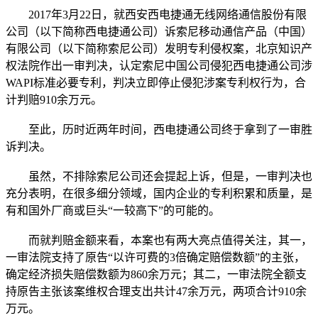
2017年3月22日，就西安西电捷通无线网络通信股份有限
公司（以下简称西电捷通公司）诉索尼移动通信产品（中国）
有限公司（以下简称索尼公司）发明专利侵权案，北京知识产
权法院作出一审判决，认定索尼中国公司侵犯西电捷通公司涉
WAPI标准必要专利，判决立即停止侵犯涉案专利权行为，合
计判赔910余万元。
至此，历时近两年时间，西电捷通公司终于拿到了一审胜
诉判决。
虽然，不排除索尼公司还会提起上诉，但是，一审判决也
充分表明，在很多细分领域，国内企业的专利积累和质量，是
有和国外厂商或巨头“一较高下”的可能的。
而就判赔金额来看，本案也有两大亮点值得关注，其一，
一审法院支持了原告“以许可费的3倍确定赔偿数额”的主张，
确定经济损失赔偿数额为860余万元；其二，一审法院全额支
持原告主张该案维权合理支出共计47余万元，两项合计910余
万元。