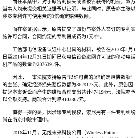
而在本案中，对于原告的损失或者被告获得的利益，双方
当事人均未提交相关证据予以证明。与此同时，原告亦主张以
涉案专利许可使用费的3倍确定赔偿数额。
而在案证据显示，原告提交了四份与案外人签订的专利实
施许可合同，合同约定的专利提成费为1元/件。
工信部电信设备认证中心出具的材料，被告在2010年1月1
日至2014年12月31日期间已获电信设备进网许可证的移动电话
机产品的数量为2876391件。
因此，一审法院支持原告“以许可费的3倍确定赔偿数额”
的主张、确定经济损失赔偿数额为8629173元。此外，原告因
提起本案诉讼而产生的维权合理支出共计474194元，法院亦予
以全额支持。两项合计判赔9103367元。
值得一提的是，因涉嫌专利侵权，索尼另有一件专利纠纷
尚在南京中院审理中。
2016年11月，无线未来科技公司（Wireless Future