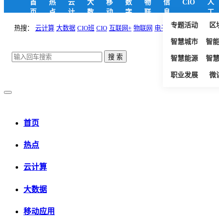
首
热
云
大
移
数
物
信
CIO
人
页
点
计
数
动
字
联
息
工
算
据
应
政
网
安
智
专题活动
区
热搜：
云计算
大数据
CIO班
CIO
互联网+
物联网
电子政务
用
府
全
能
智慧城市
智
智慧能源
智
职业发展
微
首页
热点
云计算
大数据
移动应用