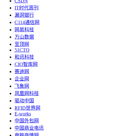
CSDN
IT时代周刊
漏洞银行
C114通信网
网易科技
万山数据
至顶网
51CTO
和讯科技
CIO智库网
赛迪网
企业网
飞象网
凤凰网科技
驱动中国
RFID世界网
E-works
中国外包网
中国商业电讯
电脑商情网