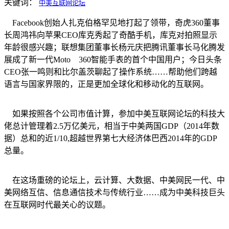
关键词：
中美互联网论坛
Facebook创始人扎克伯格罕见地打起了领带，奇虎360董事
长周鸿祎向苹果CEO库克秀起了奇酷手机，库克对拍照显示
年龄很感兴趣；联想集团董事长杨元庆把腾讯董事长马化腾发
展成了新一代Moto 360智能手表的首个中国用户；今日头条
CEO张一鸣则和比尔盖茨聊起了操作系统……帮助他们跨越
语言与国家界限的，正是更加全球化和移动化的互联网。
如果按照各个公司市值计算，参加中美互联网论坛的科技大
佬总计管理着2.5万亿美元，相当于中美两国GDP（2014年数
据）总和的近1/10,超越世界第七大经济体巴西2014年的GDP
总量。
在这场重磅的论坛上，云计算、大数据、中美网民一代、中
美网络互信、信息通信技术与传统行业……成为中美科技巨头
在互联网时代最关心的议题。