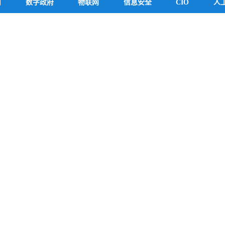
用
数字政府
物联网
信息安全
CIO
人