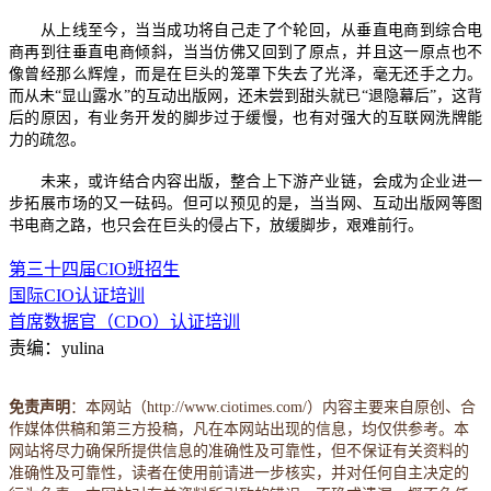
从上线至今，当当成功将自己走了个轮回，从垂直电商到综合电
商再到往垂直电商倾斜，当当仿佛又回到了原点，并且这一原点也不
像曾经那么辉煌，而是在巨头的笼罩下失去了光泽，毫无还手之力。
而从未“显山露水”的互动出版网，还未尝到甜头就已“退隐幕后”，这背
后的原因，有业务开发的脚步过于缓慢，也有对强大的互联网洗牌能
力的疏忽。
未来，或许结合内容出版，整合上下游产业链，会成为企业进一
步拓展市场的又一砝码。但可以预见的是，当当网、互动出版网等图
书电商之路，也只会在巨头的侵占下，放缓脚步，艰难前行。
第三十四届CIO班招生
国际CIO认证培训
首席数据官（CDO）认证培训
责编：yulina
免责声明
：本网站（http://www.ciotimes.com/）内容主要来自原创、合
作媒体供稿和第三方投稿，凡在本网站出现的信息，均仅供参考。本
网站将尽力确保所提供信息的准确性及可靠性，但不保证有关资料的
准确性及可靠性，读者在使用前请进一步核实，并对任何自主决定的