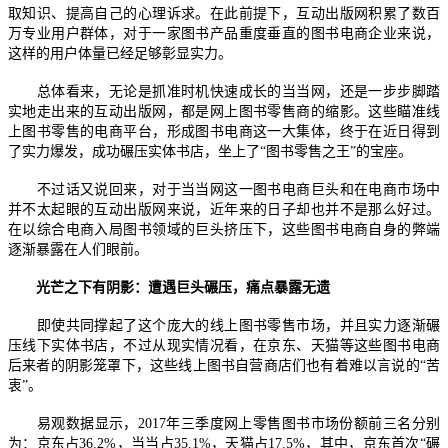
取知识、提高自己的心理诉求。在此前提下，互动出版网积累了数百
万专业用户群体，对于一家图书产品重度垂直的图书电商企业来说，
这样的用户体量已经足够彰显实力。
总体看来，无论是抓准时机快速成长的当当网，还是一步步脚踏
实地走出来的互动出版网，都是网上图书零售商的缩影。这些瞄准线
上图书零售的电商平台，形成图书电商这一大集体，终于在近日得到
了实力爆发，成功碾压实体书店，坐上了“图书零售之王”的宝座。
不过话又说回来，对于当当网这一图书电商巨头和在电商市场中
并不太起眼的互动出版网来说，近年来的日子却也并不是那么好过。
在以综合电商入局图书领域的巨头挤压下，这些图书电商自身的弊端
逐渐暴露在人们眼前。
光芒之下有阴影：遭遇巨头碾压，痛点暴露无遗
即使共同撑起了这个庞大的线上图书零售市场，并且实力逐渐碾
压线下实体书店，不过从现实情况看，在京东、天猫等这些图书电商
后来者的阴影笼罩下，这些线上图书自营商店们也有着难以言说的“苦
衷”。
易观数据显示，2017年三季度网上零售图书市场份额前三名分别
为：京东占36.2%，当当占35.1%，天猫占17.5%，其中，京东首次“碾