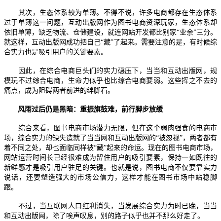
其次，生态体系较为单薄。不得不说，许多电商都存在生态体系
过于单薄这一问题，互动出版网作为图书电商资深玩家，生态体系却
依旧单薄，缺乏物流、仓储建设，就连网站开发都比别家“业余”三分。
就这样，互动出版网成功把自己“藏”了起来。需要注意的是，有时候综
合实力也是吸引用户的关键要素。
因此，在综合电商巨头们的实力碾压下，当当和互动出版网，规
模玩不过综合电商，生命力似乎也比综合电商要弱。这些挥之不去的
痛点，成为阻碍两者前进的绊脚石。
风雨过后仍是黑暗：重振旗鼓难，前行脚步放缓
综合来看，图书电商市场潜力无限，但在这个弱肉强食的电商市
场，综合实力的缺失造就了当当网和互动出版网的“被忽视”，两者都有
着不同之处，却也面临同样被“藏”起来的命运。现在的图书电商市场，
网站运营时间长已经很难成为留住用户的吸引要素，保持一如既往的
新鲜感才是吸引用户驻足的关键。也就是说，图书电商不仅要靠实力
说话，还要塑造强大的市场公信力，这样才能在图书市场中站稳脚
跟。
不过，当互联网人口红利消失，当发展综合实力为时已晚，当当
和互动出版网，除了唉声叹息，别的路子似乎也并不那么好走了。