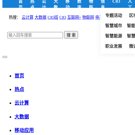
首
热
云
大
移
数
物
信
CIO
人
页
点
计
数
动
字
联
息
工
算
据
应
政
网
安
智
专题活动
区
热搜：
云计算
大数据
CIO班
CIO
互联网+
物联网
电子政务
用
府
全
能
智慧城市
智
智慧能源
智
职业发展
微
首页
热点
云计算
大数据
移动应用