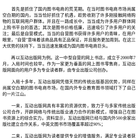
首先是抓住了国内图书电商的荒芜期。在当时图书电商市场尚属
空白期的国内，当当恰好抓住了机遇，趁势收割了许多刚接触网络购
物的互联网用户群体。并且在一路成长中，当当成为许多用户群体网
上购书平台的首选；其次是图书价格低廉，迅速吸引了许多用户的关
注；最后是自营模式。当当的自营图书获得许多用户的青睐，在用户
眼里，“自营”意味着该商品具有正品保证，并且服务更加周到。在这三
大优势的扶持下，当当迅速发展成为国内图书电商巨头。
再以互动出版网为例。这一中型自营的网上书店，成立于2000年7
月，入局时间也较早。作为一家更为垂直的网上图书零售商，互动出
版网面向的用户多为专业读者群，由专业出版公司创办。
入局十多年，互动出版网凭借天然的传统出版基因优势，同样在
尚属空白期的图书电商市场，在国内外专业教育图书领域打下了自己
的一片江山。
一来，互动出版网具有丰富的资源优势，致力于与多家传统出版
公司合作，开辟网络与传统出版业通力合作的新模式，增强自己在图
书资源上的综合实力。资料显示，互动出版网已经与国内外500余家出
版社建立合作关系，中英文图书市场覆盖率超过90%；
二来，互动出版网为读者提供专业的增值服务，满足专业读者获