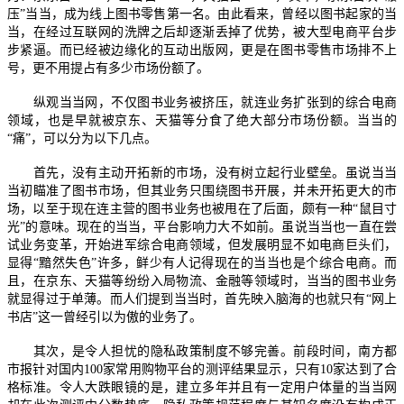
压”当当，成为线上图书零售第一名。由此看来，曾经以图书起家的当
当，在经过互联网的洗牌之后却逐渐丢掉了优势，被大型电商平台步
步紧逼。而已经被边缘化的互动出版网，更是在图书零售市场排不上
号，更不用提占有多少市场份额了。
纵观当当网，不仅图书业务被挤压，就连业务扩张到的综合电商
领域，也是早就被京东、天猫等分食了绝大部分市场份额。当当的
“痛”，可以分为以下几点。
首先，没有主动开拓新的市场，没有树立起行业壁垒。虽说当当
当初瞄准了图书市场，但其业务只围绕图书开展，并未开拓更大的市
场，以至于现在连主营的图书业务也被甩在了后面，颇有一种“鼠目寸
光”的意味。现在的当当，平台影响力大不如前。虽说当当也一直在尝
试业务变革，开始进军综合电商领域，但发展明显不如电商巨头们，
显得“黯然失色”许多，鲜少有人记得现在的当当也是个综合电商。而
且，在京东、天猫等纷纷入局物流、金融等领域时，当当的图书业务
就显得过于单薄。而人们提到当当时，首先映入脑海的也就只有“网上
书店”这一曾经引以为傲的业务了。
其次，是令人担忧的隐私政策制度不够完善。前段时间，南方都
市报针对国内100家常用购物平台的测评结果显示，只有10家达到了合
格标准。令人大跌眼镜的是，建立多年并且有一定用户体量的当当网