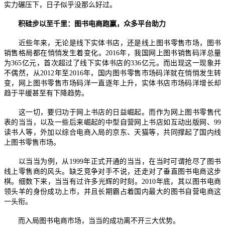
实力碾压下，日子似乎没那么好过。
积硅步以至千里：图书电商跑赢，众多平台助力
近些年来，无论是线下实体书店，还是线上图书零售市场，图书
销售格局都在悄悄发生着变化。2016年，我国网上图书销售码洋总量
为365亿元，首次超过了线下实体书店的336亿元。而出现这一现象并
不偶然，从2012年至2016年，国内图书零售市场码洋就在悄悄发生转
变，网上图书零售市场码洋一直逐年上升，实体书店市场码洋增长却
趋于平缓甚至有下降趋势。
这一切，要归功于网上书店的日益崛起。而作为网上图书零售代
表的当当，以及一些后来崛起的中型自营网上书店如互动出版网、99
读书人等，外加以综合电商入局的京东、天猫等，共同撑起了国内线
上图书零售市场。
以当当为例，从1999年正式开通的当当，在当时可谓抢尽了图书
线上零售商的风头。缺乏竞争对手不说，还走对了垂直图书电商这步
棋。细数下来，当当有过许多光辉的时刻。2010年底，其以图书电商
领头羊的身份成功上市，并且长期霸占着国内最大的图书自营电商这
一头衔。
而入局图书电商市场，当当的成功离不开三大优势。