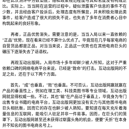
却在此次测评中分数垫底，隐私政策规范程度与其知名度没有构成正
比。实际上，当当网在运营的过程中，疑似泄露客户信息的事件不在
少数，并且经由客户投诉后，处理态度有所懈怠，并未积极处理此类
事件，给客户造成了很大的损失不说，也失去了多年在消费者心目中
构筑起来的良好形象。
再者，正品优势渐失。需要注意的是，当当入局以来一直依赖的
“正品”优势，现在看来已经不算什么优点了。毕竟现在几乎每家电商的
自营货品都是正品，对当当来说，正品这一优势也在其他电商巨头的
碾压下逐渐失去了话语权。
再观互动出版网。入局市场十多年却鲜少被人所知，这对于严重
依赖口碑的网络电商平台来说，已经是“致命”的打击。互动出版网的不
足之处，还在于以下两个方面。
首先，“成”也垂直，“败”也垂直。不可否认，互动出版网赢就赢在
产品的垂直性上，例如在理工类、科技类图书等专业领域，互动出版
网就显得权威一些。不过，其也“输”在产品过于垂直上，毕竟身为专门
出售专业书籍的电商平台，互动出版网更加没有实力与其他图书电商
巨头相抗衡，因而它的存在也鲜少被人熟知。要知道在每天充斥着海
量信息的互联网，能吸引人驻足并非一件易事。因而，在巨头们的笼
罩下，互动出版网甚至还未获得过崭露头角的机会，便要“夭折”在本身
并不知名的图书电商名号上。