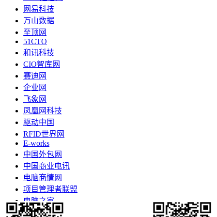
网易科技
万山数据
至顶网
51CTO
和讯科技
CIO智库网
赛迪网
企业网
飞象网
凤凰网科技
驱动中国
RFID世界网
E-works
中国外包网
中国商业电讯
电脑商情网
项目管理者联盟
电脑之家
更多>>