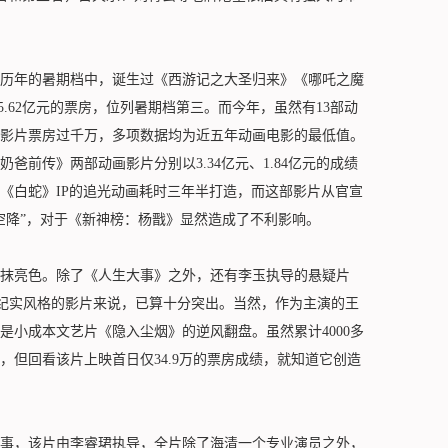
年的暑期档中，诞生过《西游记之大圣归来》《哪吒之魔
.62亿元的票房，位列暑期档第三。而今年，虽然有13部动
画影片票房过千万，多项数据均为近五年动画电影的最低值。
前传》两部动画影片分别以3.34亿元、1.84亿元的成绩
《白蛇》IP的追光动画耗时三年半打造，而这部影片从官宣
空降”，对于《新神榜：杨戬》显然造成了不利影响。
亮色。除了《人生大事》之外，还有李玉执导的悬疑片
艺纪实风格的影片来说，已算十分突出。当然，作为主演的王
是小成本文艺片《隐入尘烟》的逆风翻盘。虽然累计4000多
但回看该片上映首日仅34.9万的票房成绩，就知道它创造
，该片由李睿珺执导，全片除了海清一个专业演员之外，