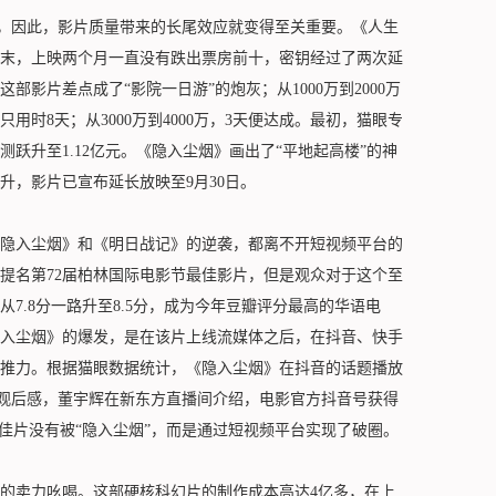
因此，影片质量带来的长尾效应就变得至关重要。《人生
末，上映两个月一直没有跌出票房前十，密钥经过了两次延
影片差点成了“影院一日游”的炮灰；从1000万到2000万
，只用时8天；从3000万到4000万，3天便达成。最初，猫眼专
跃升至1.12亿元。《隐入尘烟》画出了“平地起高楼”的神
升，影片已宣布延长放映至9月30日。
入尘烟》和《明日战记》的逆袭，都离不开短视频平台的
提名第72届柏林国际电影节最佳影片，但是观众对于这个至
7.8分一路升至8.5分，成为今年豆瓣评分最高的华语电
入尘烟》的爆发，是在该片上线流媒体之后，在抖音、快手
推力。根据猫眼数据统计，《隐入尘烟》在抖音的话题播放
布观后感，董宇辉在新东方直播间介绍，电影官方抖音号获得
佳片没有被“隐入尘烟”，而是通过短视频平台实现了破圈。
卖力吆喝。这部硬核科幻片的制作成本高达4亿多，在上