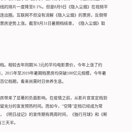
的排片一度降至0.1%。但是8月9日《隐入尘烟》在视频平
连出圈。互联网不但没有消解《隐入尘烟》的票房，反倒带
票房逆势上涨。截至8月31日暑期档结束，《隐入尘烟》取
。相较去年同期36.3元的平均电影票价，今年上涨了约
，2015年至2019年暑期档票房均突破100亿元规模，今年暑
回百亿档期，看来尚需时日休养生息。
带来了显著的负面影响。在疫情之前，从影片官宣定档到
留充分的宣发预热时间。而如今，“空降”定档已经成为常
，《明日战记》的宣传期有两周时间，《独行月球》和《断
有三天半。