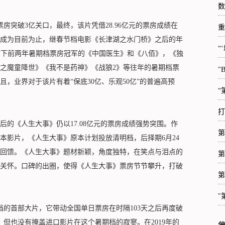
数
突破3亿关口，最终，该片凭借28.96亿元的票房成绩在
重
成为目前为止，继春节档电影《长津湖之水门桥》之后的年
“
5亿拿下前两年暑期档票房冠军的《中国医生》和《八佰》，《独
之魔童降世》《我不是药神》《战狼2》等往年的暑期档票
"
，业界对于该片有着“保底30亿、乐观50亿”的普遍高预
“
打
《人生大事》仍以17.08亿元的票房成绩强势突围。作
第
本影片，《人生大事》原本计划投放清明档，后择期6月24
回馈。《人生大事》题材新颖，角度独特，在笑点与泪点的
第
关怀。口碑的出圈，使得《人生大事》票房节节攀升，打破
第
"
的首部大片，它带动全国单日票房在时隔103天之后再度破
，但也没有掩盖进口影片在这个暑期档的寂寥。在2019年的