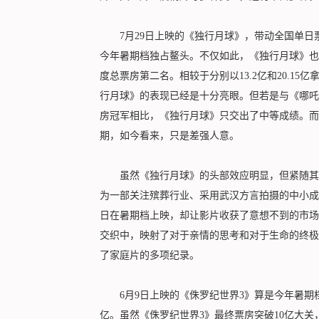
7月29日上映的《独行月球》，带动全国单日票房
今年暑期档独占鳌头。不仅如此，《独行月球》也
度总票房第二名。相较于分别以13.2亿和20.1
行月球》的表现已经是十分亮眼。但若是与《哪吒
房冠军相比，《独行月球》只交出了中等成绩。而且
期，如今看来，只是差强人意。
虽然《独行月球》的头部效应明显，但紧随其后的
为一部关注殡葬行业、采用武汉方言拍摄的中小成
日在暑期档上映，却让影片收获了意想不到的市场
交织中，映射了对于亲情的思考和对于生命的终极
了家庭片的多项纪录。
6月9日上映的《侏罗纪世界3》算是今年暑期档
亿。虽然《侏罗纪世界3》最终票房突破10亿大关