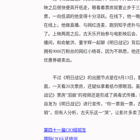
映之后很快便高开低走，眼看着票房就要止步于三
票，一向低调的他变得十分活跃。在线下，他一晚上
在线上，他做直播、与网红连麦、跑到知乎虎扑与
了。上映两周之后，古天乐开始参与电影映后会、
播间，和俞敏洪、董宇辉一起聊《明日战记》背后
拥有9000万粉丝的网红小杨哥，因为不熟悉，他
优惠券被卖出。
不过《明日战记》的出圈节点是在8月13日，
面，一天看20次票房，还疑似拿着纸巾擦眼泪。
战记》票房“泪崩”的视频还是形成了病毒式传播，
自发为《明日战记》进行宣传，“你一票我一票，古
销”，但有人分析，古天乐这一“哭”，让影片多卖
第四十一届CIO班招生
国际CIO认证培训