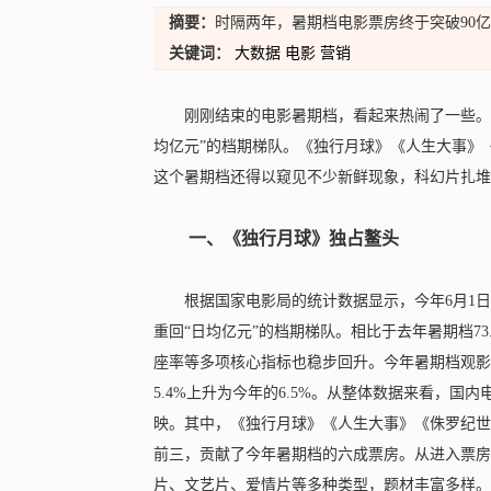
摘要：
时隔两年，暑期档电影票房终于突破90亿
关键词：
大数据
电影
营销
刚刚结束的电影暑期档，看起来热闹了一些。时
均亿元”的档期梯队。《独行月球》《人生大事》
这个暑期档还得以窥见不少新鲜现象，科幻片扎堆
一、《独行月球》独占鳌头
根据国家电影局的统计数据显示，今年6月1日至8
重回“日均亿元”的档期梯队。相比于去年暑期档73
座率等多项核心指标也稳步回升。今年暑期档观影人次
5.4%上升为今年的6.5%。从整体数据来看，
映。其中，《独行月球》《人生大事》《侏罗纪世界3》分
前三，贡献了今年暑期档的六成票房。从进入票房
片、文艺片、爱情片等多种类型，题材丰富多样。