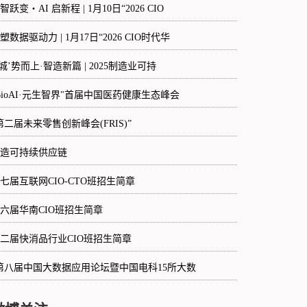
智跃变・AI 启新程 | 1月10日“2026 CIO
塑数据驱动力 | 1月17日“2026 CIO时代华
‘城’势而上·智造新篇 | 2025制造业可持
BioAI·元生智界"首届中国医药健康生态峰会
第二届未来零售创新峰会(FRIS)”
造可持续供应链
七届互联网CIO-CTO班招生简章
六届华南CIO班招生简章
二届快消品行业CIO班招生简章
第八届中国大数据应用论坛暨中国电科15所大数