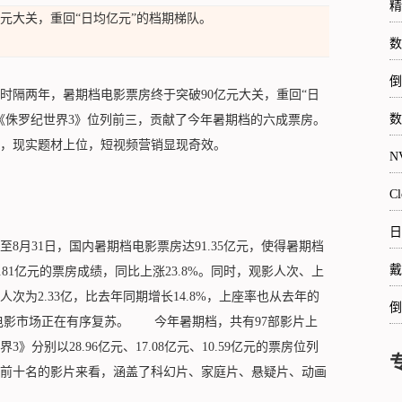
精
元大关，重回“日均亿元”的档期梯队。
数
倒
隔两年，暑期档电影票房终于突破90亿元大关，重回“日
数
《侏罗纪世界3》位列前三，贡献了今年暑期档的六成票房。
，现实题材上位，短视频营销显现奇效。
N
C
日
月31日，国内暑期档电影票房达91.35亿元，使得暑期档
戴
.81亿元的票房成绩，同比上涨23.8%。同时，观影人次、上
为2.33亿，比去年同期增长14.8%，上座率也从去年的
倒
国内电影市场正在有序复苏。 今年暑期档，共有97部影片上
别以28.96亿元、17.08亿元、10.59亿元的票房位列
前十名的影片来看，涵盖了科幻片、家庭片、悬疑片、动画