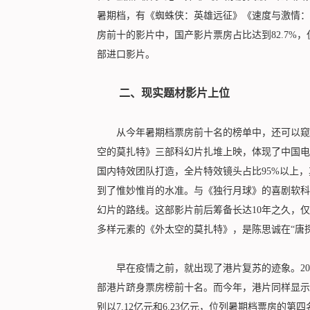
暑期档，有《蜘蛛侠：英雄远征》《速度与激情：
房前十的影片中，国产影片票房占比达到82.7%
部进口影片。
二、现实题材影片上位
从今年暑期档票房前十名的榜单中，还可以窥见
空的莫扎特》三部科幻片扎堆上映，体现了中国电
国内特效团队打造，全片特效镜头占比95%以上，
到了惟妙惟肖的水准。与《独行月球》的喜剧软科
幻片的路线。这部影片前后筹备长达10年之久，
多样元素的《外太空的莫扎特》，是陈思诚在“唐探
早在疫情之前，就出现了港片复苏的迹象。201
部港片跻身票房榜前十名。而今年，港片同样显示
别以7.12亿元和6.23亿元，位列暑期档票房的