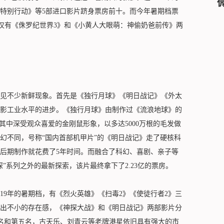
特别行动》等5部进口影片跻身票房前十。而今年暑期档票
，仅有《侏罗纪世界3》和《小黄人大眼萌：神偷奶爸前传》两
不少新鲜现象。首先是《独行月球》《明日战记》《外太
影工业水平的进步。《独行月球》由制作过《流浪地球》的
其中深受观众喜爱的金刚鼠形象，以多达5000万根的毛发做
幻不同，号称“国内首部机甲片”的《明日战记》走了硬核科
仅后期制作就花费了5年时间。而融合了科幻、喜剧、亲子等
”系列之外的最新探索，该片最终拿下了2.23亿的票房。
9年的暑期档，有《烈火英雄》《扫毒2》《使徒行者2》三
出不小的存在感，《神探大战》和《明日战记》两部影片分
第四名和第五名，古天乐、刘青云等老牌港星依旧具有强大的市