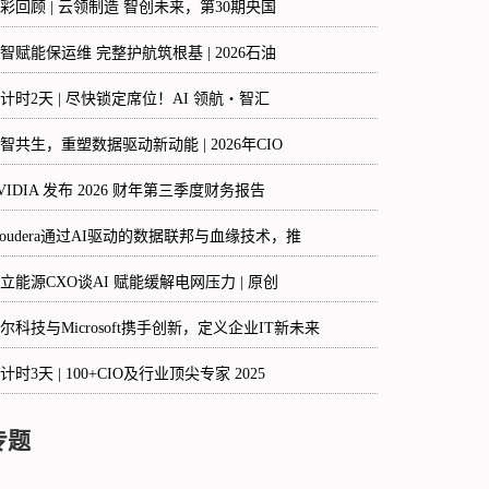
彩回顾 | 云领制造 智创未来，第30期央国
智赋能保运维 完整护航筑根基 | 2026石油
计时2天 | 尽快锁定席位！AI 领航・智汇
智共生，重塑数据驱动新动能 | 2026年CIO
VIDIA 发布 2026 财年第三季度财务报告
loudera通过AI驱动的数据联邦与血缘技术，推
立能源CXO谈AI 赋能缓解电网压力 | 原创
尔科技与Microsoft携手创新，定义企业IT新未来
计时3天 | 100+CIO及行业顶尖专家 2025
专题