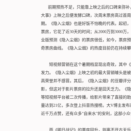
前期预热不足，只能靠上映之后的口碑来弥补，
大事》上映之后便发酵口碑，次周末票房高过首周
期。《隐入尘烟》也是好饭不怕晚的代表。起初，这部
票房，它花了近30天的时间；从2000万到3000万
业版预测《隐入尘烟》的票房很低，如今，票房预测
奇票房曲线。《隐入尘烟》的热度目前仍在持续攀
短视频营销在这个暑期档显现出奇效，其中《隐
发力。《隐入尘烟》上映之初的最大营销噱头是被
高荣誉并不感冒。其后，《隐入尘烟》的豆瓣评分从
影，但这对于影片票房的拉升还是回天乏力。《隐
等短视频平台被二次传播，给影片带来了直接的助
量达到21亿，多次登上抖音热搜榜。大V博主发
近千万点赞，还有众多“自来水”的安利，这部小众
而《明日战记》的票房回升，则离不开古天乐的