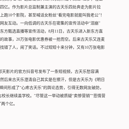
四亿。作为影片总监制兼主演的古天乐四处奔走为影片拉
跑10个影院，甚至喊话女粉丝“看完电影就能叫我老公”！
网友互动。一向低调的古天乐在密集的宣传活动中“泪崩”
东方甄选直播等宣传活动，8月11日，古天乐进入新东方直
的故事，20万张电影优惠券被一抢而空。后来古天乐又连麦
还找错了人，闹了笑话。不过短短十来分钟，又有10万张电影
那天影片的官方抖音号发布了一条短视频，古天乐愁容满
虽然后来古天乐澄清自己其实是在擦汗，但是古天乐为《明日
瞬间形成了“心疼古天乐”的舆论态势，引得无数网友破防，
校长继续盖学校。”尽管这一举动被质疑“卖惨营销”“悲情营
了两个亿。