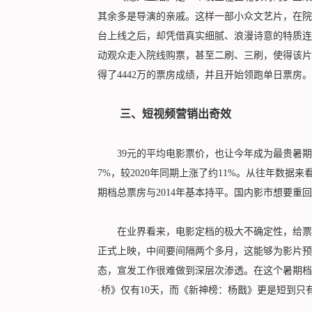
其余多是导演的亲戚。这样一部小众文艺片，在院线
台上线之后，却凭借真实细腻、浪漫诗意的特质连
动观众走入院线购票，甚至二刷、三刷，使得该片
得了4442万的票房成绩，并且开始领跑单日票房。
三、短视频营销出奇效
39元的平均电影票价，也让今年成为最贵暑期档
7%，较2020年同期上涨了约11%。从往年数据来看
期档总票房与2014年基本持平。国内影市想要重
在业界看来，电影定档的极大不确定性，给票房
正式上映，中间要间隔两个多月，这能够为影片预
态，宣发工作很难做到深层次渗透。在这个暑期档
·桥》仅有10天，而《新神榜：杨戬》更是短到只