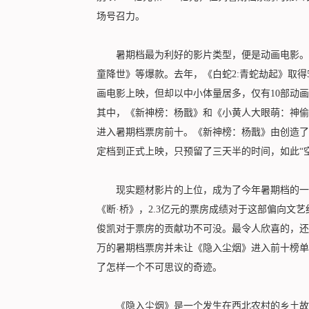
场号召力。
暑期档最为利好的影片类型，便是动画电影。历
童降世》等爆款。去年，《白蛇2:青蛇劫起》取得5
画电影上映，但却以中小体量居多，仅有10部动
其中，《新神榜：杨戬》和《小黄人大眼萌：神偷奶爸
进入暑期档票房前十。《新神榜：杨戬》由创造了
定档到正式上映，只预留了三天半的时间，如此“
现实题材影片的上位，成为了今年暑期档的一抹
《断·桥》，2.3亿元的票房成绩对于这部偏向文
俊凯对于票房的贡献功不可没。最令人欣喜的，还
万的暑期档票房并未让《隐入尘烟》进入前十榜单，
了怎样一个不可思议的奇迹。
《隐入尘烟》是一个发生在西北农村的乡土故事