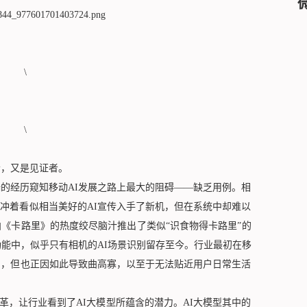
，又是见证者。
的经历窥知移动AI发展之路上最大的阻碍——缺乏用例。相
或者冲着看似相当美好的AI宣传入手了新机，但在系统中却难以
曲《卡路里》的热度绞尽脑汁推出了类似“识食物得卡路里”的
功能中，似乎只有相机的AI场景识别留存至今。行业最初在移
别，但也正因如此导致曲高寡，以至于无法贴近用户日常生活
变革，让行业看到了AI大模型所蕴含的潜力。AI大模型其中的