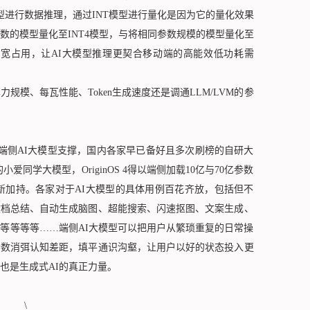
模型进行数据推理，通过INT模型进行量化是因为它的量化效果
数的模型量化至INT4模型，与将相同参数规模的模型量化至
存带宽占用，让AI大模型推理更契合移动端的高能效低功耗需
规模、每瓦性能、Token生成速度还是调通LLM/LVM的参
侧AI大模型支撑，国内各家早已备好且多次刷榜的自研大
同学大模型，OriginOS 4得以端侧加载10亿与70亿参数
GPT全新加持。各家对于AI大模型的具体用例百花齐放，包括但不
文档总结、自动生成脑图、超能搜索、闪速抠图、文案生成、
等等等等……端侧AI大模型可以把用户从繁琐重复的日常操
参数消弭认知差距，填平通识沟壑，让用户以好的状态投入更
也是生成式AI的真正力量。