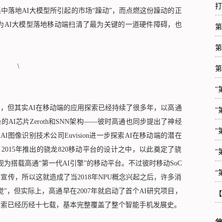
打
中落地AI大模型所引起的市场“躁动”，而点燃这份躁动的正
们为AI大模型落地移动端扫清了最为关键的一道硬件障碍，也
第
第
第
"
，但其实AI在移动端的应用探索已经持续了很多年，以高通
"
AI芯片Zeroth和SNN架构——彼时高通也同步提出了神经
"
AI图像识别技术公司Euvision进一步探索AI在移动端的潜在
了2015年推出的骁龙820移动平台的设计之中，以此奠定了骁
"
视为搭载高通“第一代AI引擎”的移动平台。不过彼时移动SoC
“
宣传，所以这就造成了当2018年NPU概念兴起之后，许多消
”，但实际上，高通早在2007年就启动了首个AI研究项目，
【
探索已经历经十七载，基本完整覆盖了整个智能手机发展史。