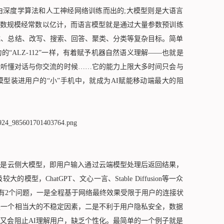
由深度学算法和人工神经网络训练而出的;大模型则是大语言
参数规模经常数以亿计，而语言模型就是通过大量参数预训练
成、总结、改写、搜索、回答、聚类、分类等复杂目标。简单
“ALZ-112”一样，有着赋予机器自然语义理解——也就是
能听懂对话与你交流的时候……它的能力上限大多时间只会与
模型装进用户的“小”手机中，就成为AI赋能移动端最大的阻
法是云侧大模型，即用户输入通过云端模型处理后返回结果，
，ChatGPT、文心一言、Stable Diffusion等一众
会有2个问题，一是全程基于网络最终效果受限于用户的连接状
是一个相当大的不稳定因素，二是不利于用户隐私安全，数据
又会阻止AI理解用户，缺乏个性化。最简单的一个例子就是