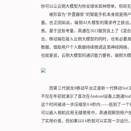
你可以让云侧大模型为你全球米其林榜单，但却无
被形容为“外置器官”的智能手机本身就是用户个
量。也正因如此，端侧AI大模型的需求呼之欲出
景。基于这些考量，高通在2023服贸会上了《混合
合，移动端在接入云侧大模型的同时，也有必要
数据，借助用户个人数据持续微调这类神经网络
也就是说，云侧大模型的通识能力要有，端侧大模
而第三代骁龙8移动平台正是新一代移动SoC端
不仅在年初就演示了首次在Android设备上跑通Stabl
这个时间被进一步压缩至0.6秒内——低到了一
可以嵌入相机应用无缝使用中，高通观察到用户拍
了实用价值，但如果以0.6秒就可以实现一次运