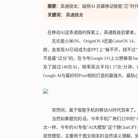
摘要：
高通骁龙：端侧AI 启幕移动智能“芯”时
关键词：
高通骁龙
在移动AI这条道路的探索上，高通既是启蒙者
无论是小米OS、OriginOS 4还是ColorO
统，会发现AI已经成为会PPT上“躲不开，绕不
不是最“过分”的，在今年Google I/O上以劈柴哥S
及了超过140次AI，频率高达平均1.17次/分钟，
Google AI与最好的Pixel相机打造的最强大、最贴心
突然间，属于智能手机的移动AI时代到来了
当然如果细究的话，今年手机厂商们口中的“AI
太一样，今年的AI专指“AI大模型”这个随Chat
视觉模型，主要用于图文相关的自然语义理解、处