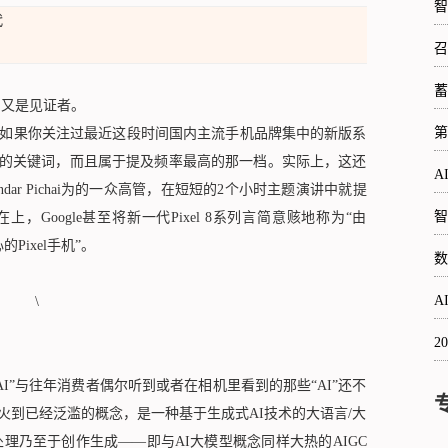
智
代
召
蓄
，又是见证者。
第
S 14，如果你关注过最近这段时间国内主流手机品牌集中的新版系
过”的关键词，而且属于提及频率最高的那一档。实际上，这还
A
undar Pichai为的一众高管，在短短的2个小时主题演讲中就提
智
在上，Google甚至将新一代Pixel 8系列言简意赅地称为“由
的Pixel手机”。
数
A
2
。
”与往年消费者偶尔听到或者在相机里看到的那些“AI”还不
GPT火到已经泛滥的概念，是一种基于生成式AI技术的大语言/大
理乃至于创作生成——即与AI大模型概念同样大热的AIGC