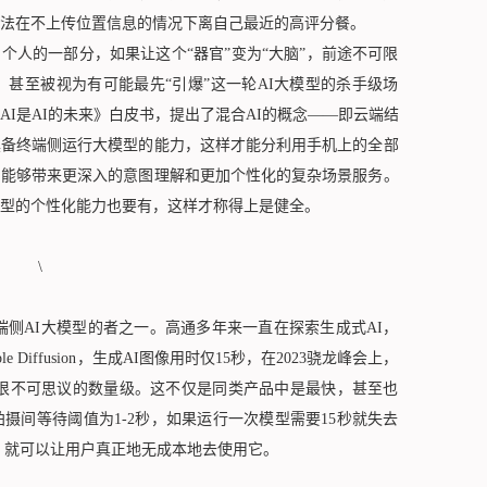
法在不上传位置信息的情况下离自己最近的高评分餐。
人的一部分，如果让这个“器官”变为“大脑”，前途不可限
，甚至被视为有可能最先“引爆”这一轮AI大模型的杀手级场
AI是AI的未来》白皮书，提出了混合AI的概念——即云端结
具备终端侧运行大模型的能力，这样才能分利用手机上的全部
，能够带来更深入的意图理解和更加个性化的复杂场景服务。
型的个性化能力也要有，这样才称得上是健全。
侧AI大模型的者之一。高通多年来一直在探索生成式AI，
e Diffusion，生成AI图像用时仅15秒，在2023骁龙峰会上，
个很不可思议的数量级。这不仅是同类产品中是最快，甚至也
摄间等待阈值为1-2秒，如果运行一次模型需要15秒就失去
行，就可以让用户真正地无成本地去使用它。