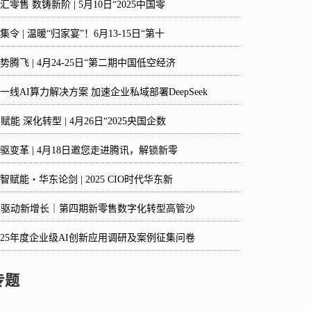
汇零售 数铸新阶 | 5月10日“2025中国零
集令 | 温暖“归家宴”！6月13-15日“第十
势腾飞 | 4月24-25日“第二期中国低空经济
一线AI算力解决方案 加速企业私域部署DeepSeek
I赋能 深化转型 | 4月26日“2025央国企数
驱变革 | 4月18日邀您走进腾讯，解锁新零
智赋能・华东论剑 | 2025 CIO时代华东新
I驱动新增长｜第四期新零售数字化转型高管沙
025年度企业级AI创新应用调研及案例征集问卷
专题