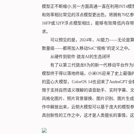
模型正不断缩小;另一方面高通一直在利用INT4
和效率相比常见的浮点模型更出色，将拥有70亿参
16FP或32FP浮点模型相比，能够有效降低内
求。
可以预见的是，2024年，AI能力——无论是算力
数量级——都将加入移动SoC“规格”的定义之中。
从硬件到软件 骁龙AI的生态闭环
有了以第三代骁龙8为的新一代移动平台作为端
模型终于得以落地终端，小米OS迎来了史上最强的小爱
的蓝心大模型，ColorOS 14也迎来了Andes
限于支持自然语义理解的语音助手、实时字幕、
风格化图片、照片背景替换、图片识别、图片生成
作中解放出来，云侧大模型可以基于庞大的模型
具创新性的工作之中，这才是人类擅长的事情，这