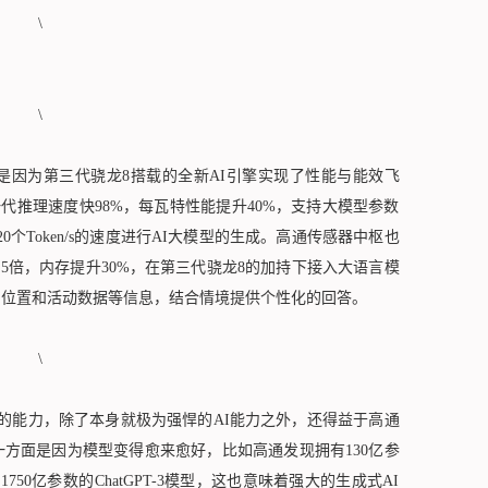
为第三代骁龙8搭载的全新AI引擎实现了性能与能效飞
上一代推理速度快98%，每瓦特性能提升40%，支持大模型参数
0个Token/s的速度进行AI大模型的生成。高通传感器中枢也
.5倍，内存提升30%，在第三代骁龙8的加持下接入大语言模
用位置和活动数据等信息，结合情境提供个性化的回答。
的能力，除了本身就极为强悍的AI能力之外，还得益于高通
一方面是因为模型变得愈来愈好，比如高通发现拥有130亿参
有1750亿参数的ChatGPT-3模型，这也意味着强大的生成式AI