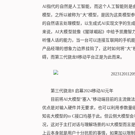
AI指代的自然是人工智能，而这个人工智能则是
模型，之所以被称为“大”模型，是因为这类模型
的自然语言处理模型，以生成式AI实现文字的生
来说，AI大模型就像《猩球崛起》中给予凯撒智力的
听懂人话的能力，当一台可以连接互联网的手机
产品经理的想象力边界挂钩了，这时如何将“大”
碍，而第三代骁龙8移动平台正是为此而来。
第三代骁龙8 启幕2024移动AI元年
目前将AI大模型“塞入”移动端目前的主流做
优点是对输入硬件并无要求，也可以利用参数量级较大的模型
知名大模型的to C接口均基于此。但云侧大模型
况，这对于主打对话与理解场景的AI大模型而言
上云本身就是用户十分抗拒的事情，如果加以限制