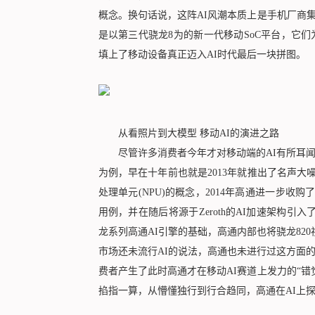
概念。换句话说，这阵AI风潮本质上是手机厂商集
是以第三代骁龙8为的新一代移动SoC平台，它
填上了移动设备真正迈入AI时代最后一块拼图。
从看照片到大模型 移动AI的演进之路
尽管许多消费者今年才对移动端的AI有所耳闻
为例，早在十年前也就是2013年就推出了名声大噪的
处理单元(NPU)的概念，2014年高通进一步收购了
用例，并在随后将源于Zeroth的AI加速架构引入
龙系列高通AI引擎的基础，高通内部也将骁龙820
市场还未流行AI的说法，高通也未进行过这方面的
费者产生了此时高通才在移动AI赛道上发力的“错觉
掐指一算，从懵懂独行到行合趋同，高通在AI上