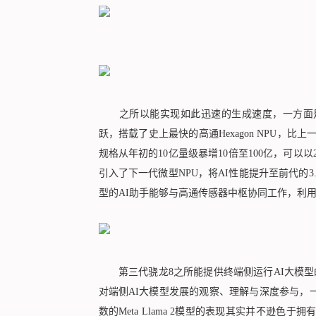
之所以能实现如此迅速的生成速度，一方面是因
跃，搭载了史上最快的高通Hexagon NPU，比
规格从年初的10亿量级暴增10倍至100亿，可以以2
引入了下一代微型NPU，将AI性能提升至前代的3
型的AI助手能够与高通传感器中枢协同工作，利
第三代骁龙8之所能提供终端侧运行AI大模型
对端侧AI大模型发展的观察、理解与深度参与，
数的Meta Llama 2模型的表现其实并不逊色于拥