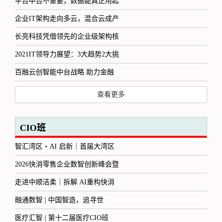
平台中台不重要，数据能真正用起
企业IT架构走向多云，混合云成产
长亮科技凭借领先的企业级架构核
2021IT领导力展望：3大趋势2大挑
百融云创智能中台战略 助力金融
查看更多
CIO班
智汇湾区・AI 启新｜首届大湾区
2026快消零售企业数智创新峰会暨
走进中顺洁柔｜拆解 AI重构快消
融通数智 | 中国智造，追寻世
医疗汇智 | 第十二届医疗CIO班