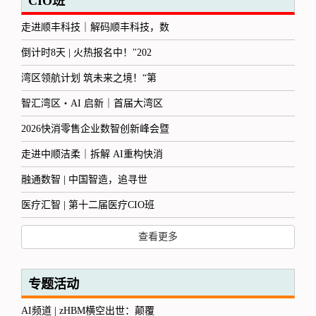
CIO班
走进顺丰科技｜解码顺丰科技，数
倒计时8天 | 火热报名中！"202
湾区领航计划 筑未来之境！“第
智汇湾区・AI 启新｜首届大湾区
2026快消零售企业数智创新峰会暨
走进中顺洁柔｜拆解 AI重构快消
融通数智 | 中国智造，追寻世
医疗汇智 | 第十二届医疗CIO班
查看更多
专题活动
AI频道 | zHBM横空出世：颠覆