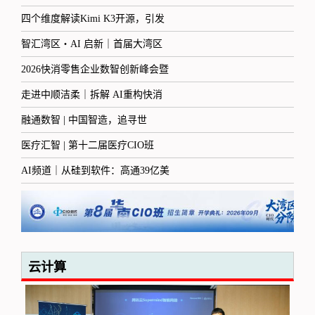
四个维度解读Kimi K3开源，引发
智汇湾区・AI 启新｜首届大湾区
2026快消零售企业数智创新峰会暨
走进中顺洁柔｜拆解 AI重构快消
融通数智 | 中国智造，追寻世
医疗汇智 | 第十二届医疗CIO班
AI频道｜从硅到软件：高通39亿美
云计算