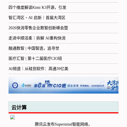
四个维度解读Kimi K3开源，引发
智汇湾区・AI 启新｜首届大湾区
2026快消零售企业数智创新峰会暨
走进中顺洁柔｜拆解 AI重构快消
融通数智 | 中国智造，追寻世
医疗汇智 | 第十二届医疗CIO班
AI频道｜从硅到软件：高通39亿美
云计算
腾讯云发布Supermind智能网络，