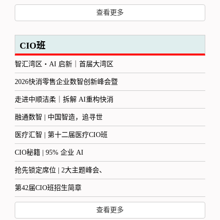
查看更多
CIO班
智汇湾区・AI 启新｜首届大湾区
2026快消零售企业数智创新峰会暨
走进中顺洁柔｜拆解 AI重构快消
融通数智 | 中国智造，追寻世
医疗汇智 | 第十二届医疗CIO班
CIO秘籍 | 95% 企业 AI
抢先锁定席位 | 2大主题峰会、
第42届CIO班招生简章
查看更多